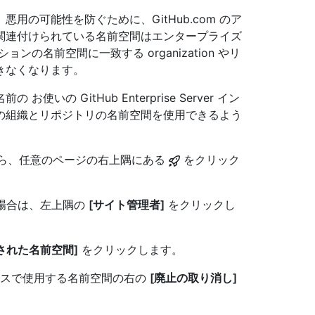
の可能性を防ぐために、GitHub.com のア
関連付けられている名前空間はエンタープライズ
ョンの名前空間に一致する organization やリ
きなくなります。
使いの GitHub Enterprise Server イン
の組織とリポジトリの名前空間を使用できるよう
アカウントから、任意のページの右上隅にある
をクリック
い場合は、左上隅の
[サイト管理者]
をクリックし
された名前空間]
をクリックします。
 インスタンスで使用する名前空間の右の
[廃止の取り消し]