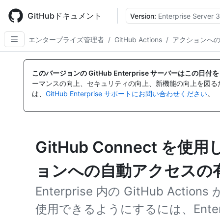
Skip
to
GitHubドキュメント
Version:
Enterprise Server 3
main
content
エンタープライズ管理者
/
GitHub Actions
/
アクションへ
このバージョンの GitHub Enterprise サーバーはこの
ーマンスの向上、セキュリティの向上、新機能の向上を図る
は、
GitHub Enterprise サポートにお問い合わせください
。
GitHub Connect を使用
ョンへの自動アクセスの
Enterprise 内の GitHub Acti
使用できるようにするには、Enterpr