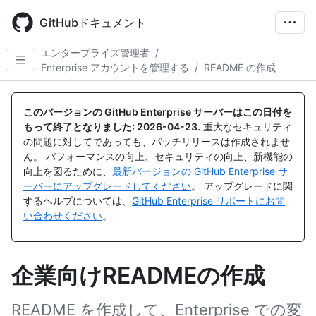
Skip
to
GitHubドキュメント
main
content
エンタープライズ管理者
/
Enterprise アカウントを管理する
/
README の作成
このバージョンの GitHub Enterprise サーバーはこの日付を
もって終了となりました:
2026-04-23
.
重大なセキュリティ
の問題に対してであっても、パッチリリースは作成されませ
ん。 パフォーマンスの向上、セキュリティの向上、新機能の
向上を図るために、
最新バージョンの GitHub Enterprise サ
ーバーにアップグレードしてください
。 アップグレードに関
するヘルプについては、
GitHub Enterprise サポートにお問
い合わせください
。
企業向けREADMEの作成
README を作成して、Enterprise での変