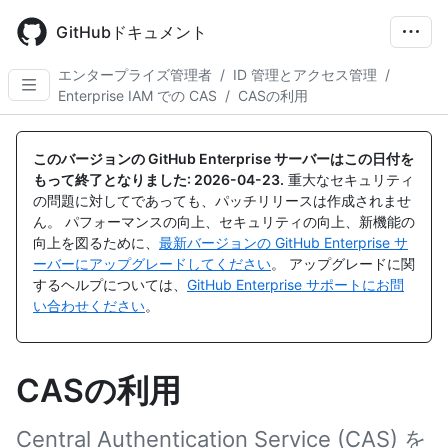
Skip
to
GitHubドキュメント
main
content
エンタープライズ管理者
/
ID 管理とアクセス管理
/
Enterprise IAM での CAS
/
CASの利用
このバージョンの GitHub Enterprise サーバーはこの日付を
もって終了となりました:
2026-04-23
.
重大なセキュリティ
の問題に対してであっても、パッチリリースは作成されませ
ん。 パフォーマンスの向上、セキュリティの向上、新機能の
向上を図るために、
最新バージョンの GitHub Enterprise サ
ーバーにアップグレードしてください
。 アップグレードに関
するヘルプについては、
GitHub Enterprise サポートにお問
い合わせください
。
CASの利用
Central Authentication Service (CAS) を