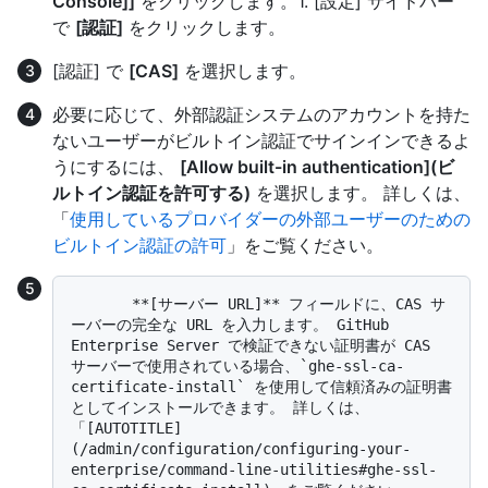
Console]]
をクリックします。1. [設定] サイドバー
で
[認証]
をクリックします。
[認証] で
[CAS]
を選択します。
必要に応じて、外部認証システムのアカウントを持た
ないユーザーがビルトイン認証でサインインできるよ
うにするには、
[Allow built-in authentication](ビ
ルトイン認証を許可する)
を選択します。 詳しくは、
「
使用しているプロバイダーの外部ユーザーのための
ビルトイン認証の許可
」をご覧ください。
       **[サーバー URL]** フィールドに、CAS サ
ーバーの完全な URL を入力します。 GitHub 
Enterprise Server で検証できない証明書が CAS 
サーバーで使用されている場合、`ghe-ssl-ca-
certificate-install` を使用して信頼済みの証明書
としてインストールできます。 詳しくは、
「[AUTOTITLE]
(/admin/configuration/configuring-your-
enterprise/command-line-utilities#ghe-ssl-