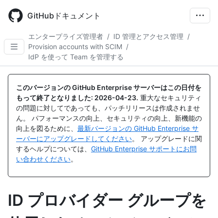
Skip
to
GitHubドキュメント
main
content
エンタープライズ管理者
/
ID 管理とアクセス管理
/
Provision accounts with SCIM
/
IdP を使って Team を管理する
このバージョンの GitHub Enterprise サーバーはこの日付を
もって終了となりました:
2026-04-23
.
重大なセキュリティ
の問題に対してであっても、パッチリリースは作成されませ
ん。 パフォーマンスの向上、セキュリティの向上、新機能の
向上を図るために、
最新バージョンの GitHub Enterprise サ
ーバーにアップグレードしてください
。 アップグレードに関
するヘルプについては、
GitHub Enterprise サポートにお問
い合わせください
。
ID プロバイダー グループを