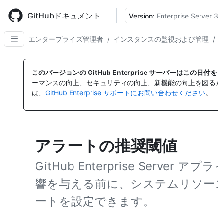
Skip
to
GitHubドキュメント
Version:
Enterprise Server 3
main
content
エンタープライズ管理者
/
インスタンスの監視および管理
/
このバージョンの GitHub Enterprise サーバーはこの
ーマンスの向上、セキュリティの向上、新機能の向上を図る
は、
GitHub Enterprise サポートにお問い合わせください
。
アラートの推奨閾値
GitHub Enterprise Serv
響を与える前に、システムリソー
ートを設定できます。