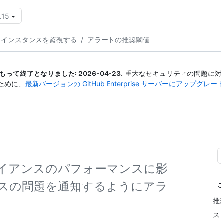
.15
{{icon}}
インスタンスを監視する
/
アラートの推奨閾値
日付をもって終了となりました:
2026-04-23
.
重大なセキュリティの問題に対
ために、
最新バージョンの GitHub Enterprise サーバーにアップグ
er アプライアンスのパフォーマンスに影
スの問題を通知するようにアラ
推
ス