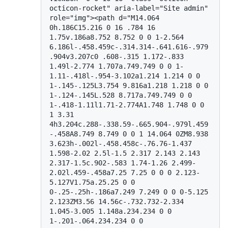
octicon-rocket" aria-label="Site admin" 
role="img"><path d="M14.064 
0h.186C15.216 0 16 .784 16 
1.75v.186a8.752 8.752 0 0 1-2.564 
6.186l-.458.459c-.314.314-.641.616-.979
.904v3.207c0 .608-.315 1.172-.833 
1.49l-2.774 1.707a.749.749 0 0 1-
1.11-.418l-.954-3.102a1.214 1.214 0 0 
1-.145-.125L3.754 9.816a1.218 1.218 0 0 
1-.124-.145L.528 8.717a.749.749 0 0 
1-.418-1.11l1.71-2.774A1.748 1.748 0 0 
1 3.31 
4h3.204c.288-.338.59-.665.904-.979l.459
-.458A8.749 8.749 0 0 1 14.064 0ZM8.938 
3.623h-.002l-.458.458c-.76.76-1.437 
1.598-2.02 2.5l-1.5 2.317 2.143 2.143 
2.317-1.5c.902-.583 1.74-1.26 2.499-
2.02l.459-.458a7.25 7.25 0 0 0 2.123-
5.127V1.75a.25.25 0 0 
0-.25-.25h-.186a7.249 7.249 0 0 0-5.125 
2.123ZM3.56 14.56c-.732.732-2.334 
1.045-3.005 1.148a.234.234 0 0 
1-.201-.064.234.234 0 0 