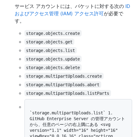
サービス アカウントには、バケットに対する次の
ID
およびアクセス管理 (IAM) アクセス許可
が必要で
す。
storage.objects.create
storage.objects.get
storage.objects.list
storage.objects.update
storage.objects.delete
storage.multipartUploads.create
storage.multipartUploads.abort
storage.multipartUploads.listParts
`storage.multipartUploads.list` 1. 
GitHub Enterprise Server の管理アカウント
から、任意のページの右上隅にある <svg 
version="1.1" width="16" height="16" 
viewBox="0 0 16 16" class="octicon 