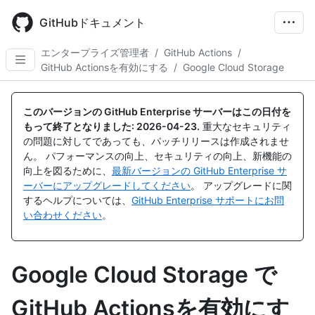
Skip
to
GitHubドキュメント
main
content
エンタープライズ管理者
/
GitHub Actions
/
GitHub Actionsを有効にする
/
Google Cloud Storage
このバージョンの GitHub Enterprise サーバーはこの日付を
もって終了となりました:
2026-04-23
.
重大なセキュリティ
の問題に対してであっても、パッチリリースは作成されませ
ん。 パフォーマンスの向上、セキュリティの向上、新機能の
向上を図るために、
最新バージョンの GitHub Enterprise サ
ーバーにアップグレードしてください
。 アップグレードに関
するヘルプについては、
GitHub Enterprise サポートにお問
い合わせください
。
Google Cloud Storage で
GitHub Actionsを有効にす