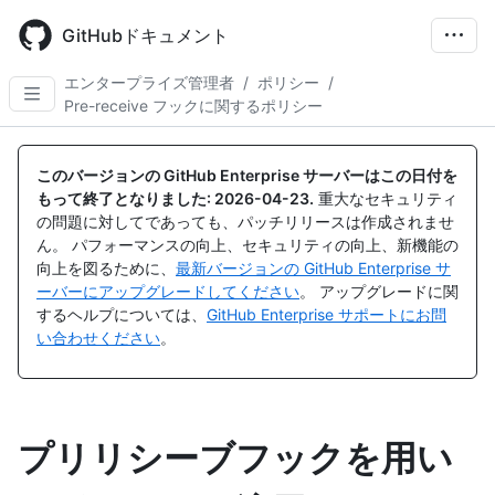
Skip
to
GitHubドキュメント
main
content
エンタープライズ管理者
/
ポリシー
/
Pre-receive フックに関するポリシー
このバージョンの GitHub Enterprise サーバーはこの日付を
もって終了となりました:
2026-04-23
.
重大なセキュリティ
の問題に対してであっても、パッチリリースは作成されませ
ん。 パフォーマンスの向上、セキュリティの向上、新機能の
向上を図るために、
最新バージョンの GitHub Enterprise サ
ーバーにアップグレードしてください
。 アップグレードに関
するヘルプについては、
GitHub Enterprise サポートにお問
い合わせください
。
プリリシーブフックを用い