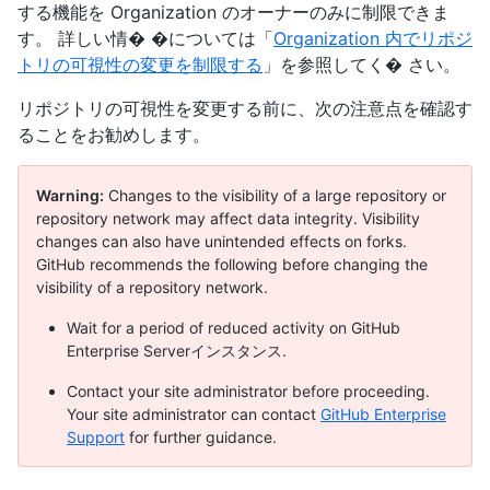
する機能を Organization のオーナーのみに制限できま
す。 詳しい情� �については「
Organization 内でリポジ
トリの可視性の変更を制限する
」を参照してく� さい。
リポジトリの可視性を変更する前に、次の注意点を確認す
ることをお勧めします。
Warning:
Changes to the visibility of a large repository or
repository network may affect data integrity. Visibility
changes can also have unintended effects on forks.
GitHub recommends the following before changing the
visibility of a repository network.
Wait for a period of reduced activity on GitHub
Enterprise Serverインスタンス.
Contact your site administrator before proceeding.
Your site administrator can contact
GitHub Enterprise
Support
for further guidance.