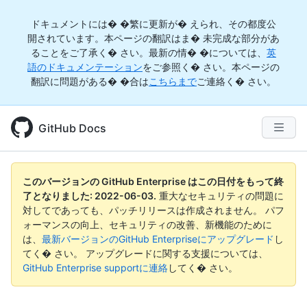
ドキュメントには� �繁に更新が� えられ、その都度公
開されています。本ページの翻訳はま� 未完成な部分があ
ることをご了承く� さい。最新の情� �については、
英
語のドキュメンテーション
をご参照く� さい。本ページの
翻訳に問題がある� �合は
こちらまで
ご連絡く� さい。
GitHub Docs
このバージョンの GitHub Enterprise はこの日付をもって終
了となりました:
2022-06-03
.
重大なセキュリティの問題に
対してであっても、パッチリリースは作成されません。 パフ
ォーマンスの向上、セキュリティの改善、新機能のために
は、
最新バージョンのGitHub Enterpriseにアップグレード
し
てく� さい。 アップグレードに関する支援については、
GitHub Enterprise supportに連絡
してく� さい。