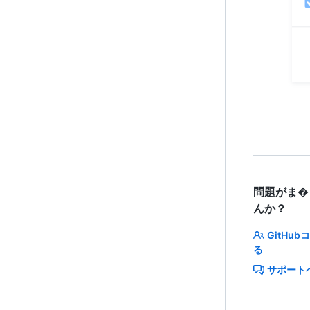
問題がま�
んか？
GitHu
る
サポート