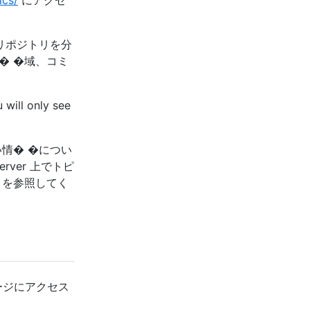
ics/
にアクセ
リポジトリを分
� �域、コミ
 will only see
情� �につい
erver 上でトピ
」を参照してく
ンページにアクセス