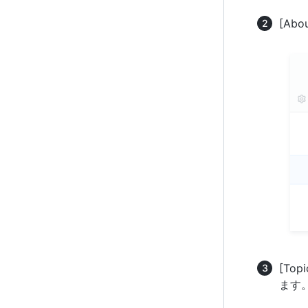
[Ab
[To
ます