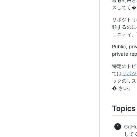
最も利用さ
スしてく�
リポジトリ
類するのに
ュニティ、
Public, pri
private rep
特定のトピ
ては
リポジ
ックのリス
� さい。
Topi
Git
して