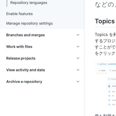
Repository languages
などの
Enable features
Topi
Manage repository settings
Topic
Branches and merges
するプロジ
Work with files
すことができ
をクリック
Release projects
View activity and data
Archive a repository