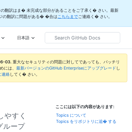
の翻訳はま� 未完成な部分があることをご了承く� さい。最新
ジの翻訳に問題がある� �合は
こちらまで
ご連絡く� さい。
Search
日本語
GitHub
Docs
06-03
.
重大なセキュリティの問題に対してであっても、パッチリ
めには、
最新バージョンのGitHub Enterpriseにアップグレード
し
rtに連絡
してく� さい。
ここには以下の内容があります:
しやすく
Topics について
Topics をリポジトリに追� する
グループ