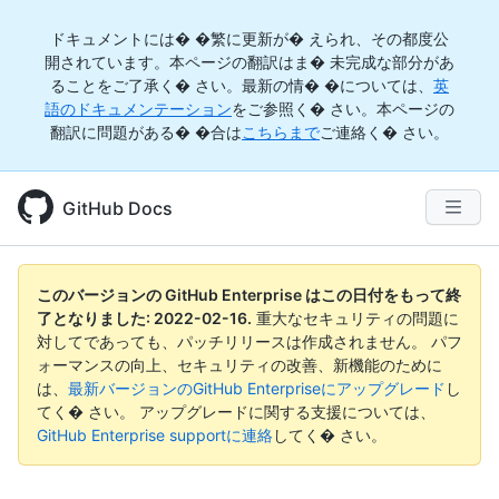
ドキュメントには� �繁に更新が� えられ、その都度公
開されています。本ページの翻訳はま� 未完成な部分があ
ることをご了承く� さい。最新の情� �については、
英
語のドキュメンテーション
をご参照く� さい。本ページの
翻訳に問題がある� �合は
こちらまで
ご連絡く� さい。
GitHub Docs
このバージョンの GitHub Enterprise はこの日付をもって終
了となりました:
2022-02-16
.
重大なセキュリティの問題に
対してであっても、パッチリリースは作成されません。 パフ
ォーマンスの向上、セキュリティの改善、新機能のために
は、
最新バージョンのGitHub Enterpriseにアップグレード
し
てく� さい。 アップグレードに関する支援については、
GitHub Enterprise supportに連絡
してく� さい。