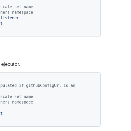
 scale set name
nners namespace
-listener
et
 ejecutor.
pulated if githubConfigUrl is an 
 scale set name
nners namespace
et