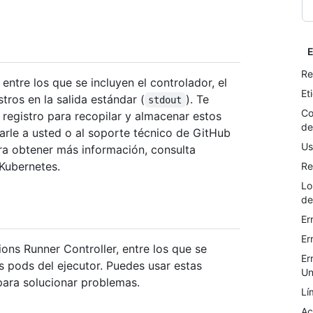
E
Re
entre los que se incluyen el controlador, el
Et
stros en la salida estándar (
). Te
stdout
Co
egistro para recopilar y almacenar estos
de
darle a usted o al soporte técnico de GitHub
Us
ra obtener más información, consulta
Kubernetes.
Re
Lo
de
Er
Er
ons Runner Controller, entre los que se
Er
os pods del ejecutor. Puedes usar estas
Un
 para solucionar problemas.
Lí
Ac