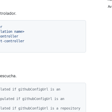
Av
trolador.
er
llation
name>
controller
et-controller
 escucha.
lated if githubConfigUrl is an 
pulated if githubConfigUrl is an 
lated if githubConfigUrl is a repository 