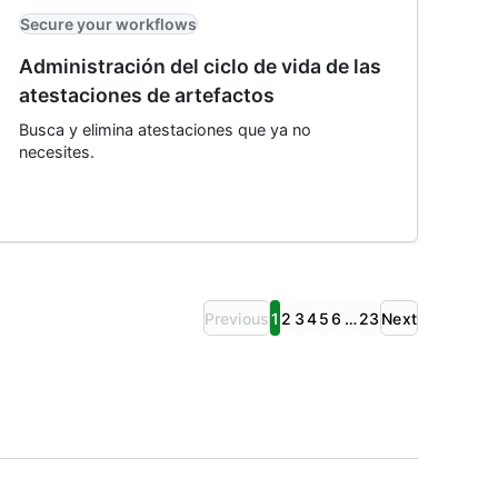
Secure your workflows
Administración del ciclo de vida de las
atestaciones de artefactos
Busca y elimina atestaciones que ya no
necesites.
Previous
1
2
3
4
5
6
…
23
Next