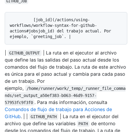
GITHUB_JOB
          [job_id](/actions/using-
workflows/workflow-syntax-for-github-
actions#jobsjob_id) del trabajo actual. Por 
|
| La ruta en el ejecutor al archivo
GITHUB_OUTPUT
que define las las salidas del paso actual desde los
comandos del flujo de trabajo. La ruta de este archivo
es única para el paso actual y cambia para cada paso
de un trabajo. Por
ejemplo,
/home/runner/work/_temp/_runner_file_comma
nds/set_output_a50ef383-b063-46d9-9157-
. Para más información, consulta
57953fc9f3f0
Comandos de flujo de trabajo para Acciones de
GitHub
. | |
| La ruta en el ejecutor del
GITHUB_PATH
archivo que define las variables
de entorno
PATH
desde los comandos del flujo de trabajo. La ruta de