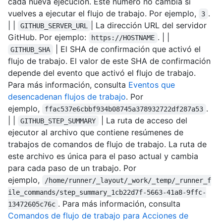
cada nueva ejecución. Este número no cambia si
vuelves a ejecutar el flujo de trabajo. Por ejemplo,
.
3
| |
| La dirección URL del servidor
GITHUB_SERVER_URL
GitHub. Por ejemplo:
. | |
https://HOSTNAME
| El SHA de confirmación que activó el
GITHUB_SHA
flujo de trabajo. El valor de este SHA de confirmación
depende del evento que activó el flujo de trabajo.
Para más información, consulta
Eventos que
desencadenan flujos de trabajo
. Por
ejemplo,
.
ffac537e6cbbf934b08745a378932722df287a53
| |
| La ruta de acceso del
GITHUB_STEP_SUMMARY
ejecutor al archivo que contiene resúmenes de
trabajos de comandos de flujo de trabajo. La ruta de
este archivo es única para el paso actual y cambia
para cada paso de un trabajo. Por
ejemplo,
/home/runner/_layout/_work/_temp/_runner_f
ile_commands/step_summary_1cb22d7f-5663-41a8-9ffc-
. Para más información, consulta
13472605c76c
Comandos de flujo de trabajo para Acciones de