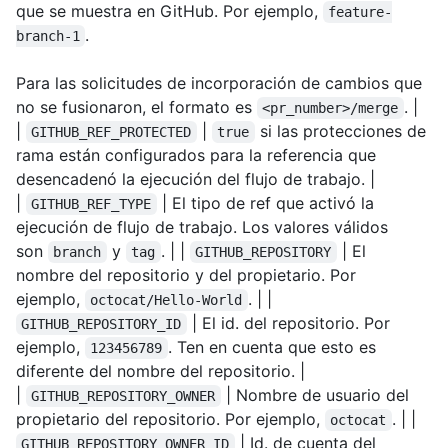
que se muestra en GitHub. Por ejemplo,
feature-
.
branch-1
Para las solicitudes de incorporación de cambios que
no se fusionaron, el formato es
. |
<pr_number>/merge
|
|
si las protecciones de
GITHUB_REF_PROTECTED
true
rama están configurados para la referencia que
desencadenó la ejecución del flujo de trabajo. |
|
| El tipo de ref que activó la
GITHUB_REF_TYPE
ejecución de flujo de trabajo. Los valores válidos
son
y
. | |
| El
branch
tag
GITHUB_REPOSITORY
nombre del repositorio y del propietario. Por
ejemplo,
. | |
octocat/Hello-World
| El id. del repositorio. Por
GITHUB_REPOSITORY_ID
ejemplo,
. Ten en cuenta que esto es
123456789
diferente del nombre del repositorio. |
|
| Nombre de usuario del
GITHUB_REPOSITORY_OWNER
propietario del repositorio. Por ejemplo,
. | |
octocat
| Id. de cuenta del
GITHUB_REPOSITORY_OWNER_ID