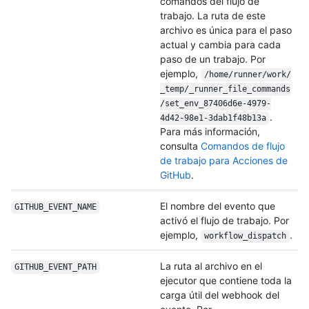
comandos del flujo de
trabajo. La ruta de este
archivo es única para el paso
actual y cambia para cada
paso de un trabajo. Por
ejemplo,
/home/runner/work/
_temp/_runner_file_commands
/set_env_87406d6e-4979-
.
4d42-98e1-3dab1f48b13a
Para más información,
consulta
Comandos de flujo
de trabajo para Acciones de
GitHub
.
El nombre del evento que
GITHUB_EVENT_NAME
activó el flujo de trabajo. Por
ejemplo,
.
workflow_dispatch
La ruta al archivo en el
GITHUB_EVENT_PATH
ejecutor que contiene toda la
carga útil del webhook del