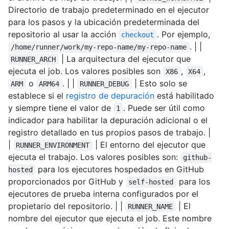
Directorio de trabajo predeterminado en el ejecutor
para los pasos y la ubicación predeterminada del
repositorio al usar la acción
. Por ejemplo,
checkout
. | |
/home/runner/work/my-repo-name/my-repo-name
| La arquitectura del ejecutor que
RUNNER_ARCH
ejecuta el job. Los valores posibles son
,
,
X86
X64
o
. | |
| Esto solo se
ARM
ARM64
RUNNER_DEBUG
establece si el
registro de depuración
está habilitado
y siempre tiene el valor de
. Puede ser útil como
1
indicador para habilitar la depuración adicional o el
registro detallado en tus propios pasos de trabajo. |
|
| El entorno del ejecutor que
RUNNER_ENVIRONMENT
ejecuta el trabajo. Los valores posibles son:
github-
para los ejecutores hospedados en GitHub
hosted
proporcionados por GitHub y
para los
self-hosted
ejecutores de prueba interna configurados por el
propietario del repositorio. | |
| El
RUNNER_NAME
nombre del ejecutor que ejecuta el job. Este nombre