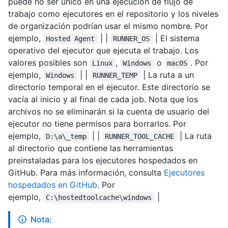
puede no ser único en una ejecución de flujo de
trabajo como ejecutores en el repositorio y los niveles
de organización podrían usar el mismo nombre. Por
ejemplo,
| |
| El sistema
Hosted Agent
RUNNER_OS
operativo del ejecutor que ejecuta el trabajo. Los
valores posibles son
,
o
. Por
Linux
Windows
macOS
ejemplo,
| |
| La ruta a un
Windows
RUNNER_TEMP
directorio temporal en el ejecutor. Este directorio se
vacía al inicio y al final de cada job. Nota que los
archivos no se eliminarán si la cuenta de usuario del
ejecutor no tiene permisos para borrarlos. Por
ejemplo,
| |
| La ruta
D:\a\_temp
RUNNER_TOOL_CACHE
al directorio que contiene las herramientas
preinstaladas para los ejecutores hospedados en
GitHub. Para más información, consulta
Ejecutores
hospedados en GitHub
. Por
ejemplo,
|
C:\hostedtoolcache\windows
Nota: