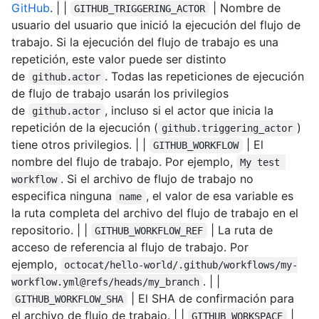
GitHub
. | |
| Nombre de
GITHUB_TRIGGERING_ACTOR
usuario del usuario que inició la ejecución del flujo de
trabajo. Si la ejecución del flujo de trabajo es una
repetición, este valor puede ser distinto
de
. Todas las repeticiones de ejecución
github.actor
de flujo de trabajo usarán los privilegios
de
, incluso si el actor que inicia la
github.actor
repetición de la ejecución (
)
github.triggering_actor
tiene otros privilegios. | |
| El
GITHUB_WORKFLOW
nombre del flujo de trabajo. Por ejemplo,
My test 
. Si el archivo de flujo de trabajo no
workflow
especifica ninguna
, el valor de esa variable es
name
la ruta completa del archivo del flujo de trabajo en el
repositorio. | |
| La ruta de
GITHUB_WORKFLOW_REF
acceso de referencia al flujo de trabajo. Por
ejemplo,
octocat/hello-world/.github/workflows/my-
. | |
workflow.yml@refs/heads/my_branch
| El SHA de confirmación para
GITHUB_WORKFLOW_SHA
el archivo de flujo de trabajo. | |
|
GITHUB_WORKSPACE