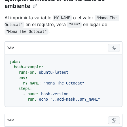
ambiente
Al imprimir la variable
o el valor
MY_NAME
"Mona The 
en el registro, verá
en lugar de
Octocat"
"***"
.
"Mona The Octocat"
YAML
jobs:
bash-example:
runs-on:
ubuntu-latest
env:
MY_NAME:
"Mona The Octocat"
steps:
-
name:
bash-version
run:
echo
"::add-mask::$MY_NAME"
YAML