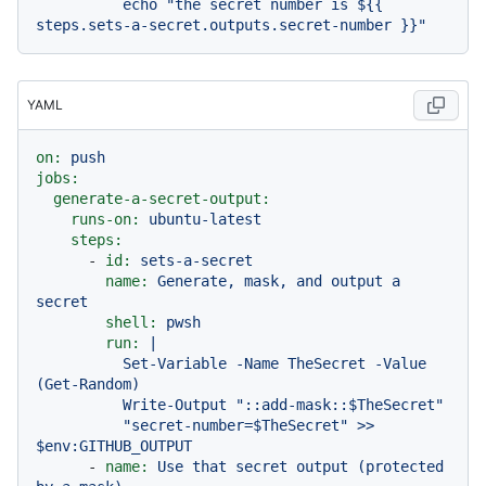
          echo "the secret number is ${{ 
YAML
on:
push
jobs:
generate-a-secret-output:
runs-on:
ubuntu-latest
steps:
-
id:
sets-a-secret
name:
Generate,
mask,
and
output
a
secret
shell:
pwsh
run:
|

          Set-Variable -Name TheSecret -Value 
(Get-Random)

          Write-Output "::add-mask::$TheSecret"

          "secret-number=$TheSecret" >> 
-
name:
Use
that
secret
output
(protected