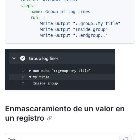
steps:
-
name:
Group
of
log
lines
run:
|

            Write-Output "::group::My title"

            Write-Output "Inside group"

Enmascaramiento de un valor en
un registro
Text