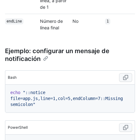
línea, a partir
de 1
Número de
No
endLine
1
línea final
Ejemplo: configurar un mensaje de
notificación
Bash
echo
"::notice 
file=app.js,line=1,col=5,endColumn=7::Missing 
semicolon"
PowerShell