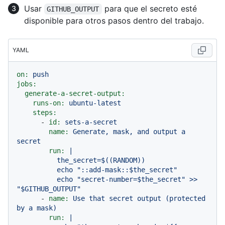
Usar
para que el secreto esté
GITHUB_OUTPUT
disponible para otros pasos dentro del trabajo.
YAML
on:
push
jobs:
generate-a-secret-output:
runs-on:
ubuntu-latest
steps:
-
id:
sets-a-secret
name:
Generate,
mask,
and
output
a
secret
run:
|

          the_secret=$((RANDOM))

          echo "::add-mask::$the_secret"

          echo "secret-number=$the_secret" >> 
-
name:
Use
that
secret
output
(protected
by
a
mask)
run:
|
