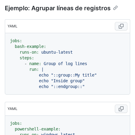
Ejemplo: Agrupar líneas de registros
YAML
jobs:
bash-example:
runs-on:
ubuntu-latest
steps:
-
name:
Group
of
log
lines
run:
|

            echo "::group::My title"

            echo "Inside group"

YAML
jobs:
powershell-example:
runs-on:
windows-latest