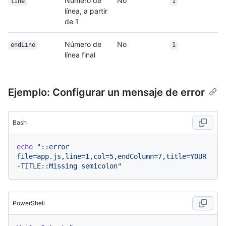
Número de
No
line
1
línea, a partir
de 1
Número de
No
endLine
1
línea final
Ejemplo: Configurar un mensaje de error
Bash
echo
"::error 
file=app.js,line=1,col=5,endColumn=7,title=YOUR
-TITLE::Missing semicolon"
PowerShell