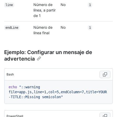
Número de
No
line
1
línea, a partir
de 1
Número de
No
endLine
1
línea final
Ejemplo: Configurar un mensaje de
advertencia
Bash
echo
"::warning 
file=app.js,line=1,col=5,endColumn=7,title=YOUR
-TITLE::Missing semicolon"
PowerShell