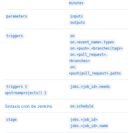
minutes
parameters
inputs
outputs
triggers
on
on.<event_name>.types
on.<push>.<branches|tags>
on.<pull_request>.
<branches>
on.
<push|pull_request>.paths
triggers { 
jobs.<job_id>.needs
upstreamprojects() }
Sintaxis cron de Jenkins
on.schedule
stage
jobs.<job_id>
jobs.<job_id>.name