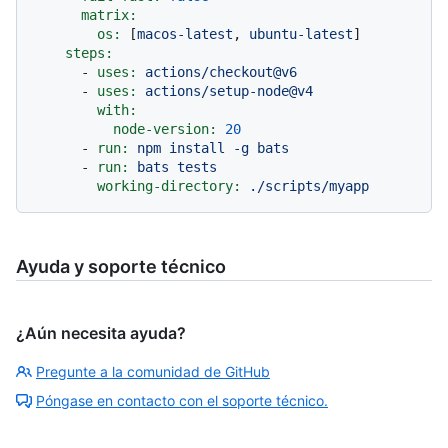
matrix:
os:
 [
macos-latest
, 
ubuntu-latest
]

steps:
-
uses:
actions/checkout@v6
-
uses:
actions/setup-node@v4
with:
node-version:
20
-
run:
npm
install
-g
bats
-
run:
bats
tests
working-directory:
./scripts/myapp
Ayuda y soporte técnico
¿Aún necesita ayuda?
Pregunte a la comunidad de GitHub
Póngase en contacto con el soporte técnico.