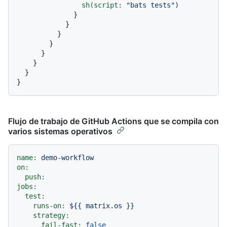
sh(script:
"bats tests"
)
              }

            }

          }

        }

      }

    }

  }

Flujo de trabajo de GitHub Actions que se compila con
varios sistemas operativos
name:
demo-workflow
on:
push:
jobs:
test:
runs-on:
${{
matrix.os
}}
strategy:
fail-fast:
false