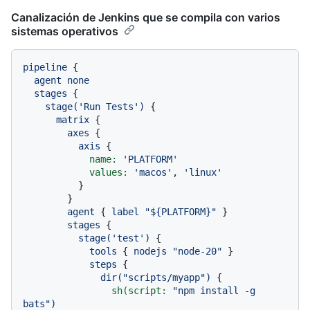
Canalización de Jenkins que se compila con varios
sistemas operativos
pipeline
 {

agent
none
stages
 {

stage('Run
Tests')
 {

matrix
 {

axes
 {

axis
 {

name:
'PLATFORM'
values:
'macos'
, 
'linux'
          }

        }

agent
 { 
label
"${PLATFORM}"
 }

stages
 {

stage('test')
 {

tools
 { 
nodejs
"node-20"
 }

steps
 {

dir("scripts/myapp")
 {

sh(script:
"npm install -g 
bats"
)