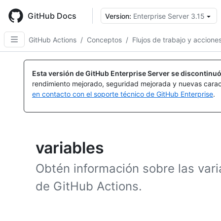
Skip
to
GitHub Docs
Version:
Enterprise Server 3.15
main
content
GitHub Actions
/
Conceptos
/
Flujos de trabajo y accione
Esta versión de GitHub Enterprise Server se discontinuó
rendimiento mejorado, seguridad mejorada y nuevas carac
en contacto con el soporte técnico de GitHub Enterprise
.
variables
Obtén información sobre las varia
de GitHub Actions.