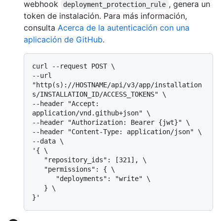
webhook
, genera un
deployment_protection_rule
token de instalación. Para más información,
consulta
Acerca de la autenticación con una
aplicación de GitHub
.
curl --request POST \

--url 
"http(s)://HOSTNAME/api/v3/app/installation
s/INSTALLATION_ID/ACCESS_TOKENS" \

--header "Accept: 
application/vnd.github+json" \

--header "Authorization: Bearer {jwt}" \

--header "Content-Type: application/json" \

--data \

'{ \

   "repository_ids": [321], \

   "permissions": { \

      "deployments": "write" \

   } \
