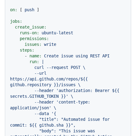
on:
 [ 
push
 ]

jobs:
create_issue:
runs-on:
ubuntu-latest
permissions:
issues:
write
steps:
-
name:
Create
issue
using
REST
API
run:
|

          curl --request POST \

          --url 
https://api.github.com/repos/${{ 
github.repository }}/issues \

          --header 'authorization: Bearer ${{ 
secrets.GITHUB_TOKEN }}' \

          --header 'content-type: 
application/json' \

          --data '{

            "title": "Automated issue for 
commit: ${{ github.sha }}",

            "body": "This issue was 