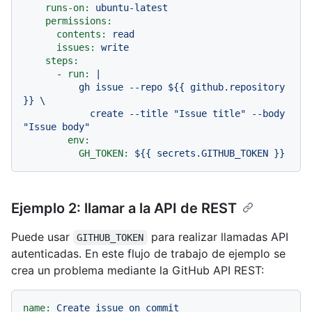
runs-on:
ubuntu-latest
permissions:
contents:
read
issues:
write
steps:
-
run:
|

          gh issue --repo ${{ github.repository 
}} \

            create --title "Issue title" --body 
env:
GH_TOKEN:
${{
secrets.GITHUB_TOKEN
}}
Ejemplo 2: llamar a la API de REST
Puede usar
para realizar llamadas API
GITHUB_TOKEN
autenticadas. En este flujo de trabajo de ejemplo se
crea un problema mediante la GitHub API REST:
name:
Create
issue
on
commit