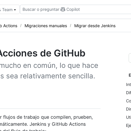
Buscar o preguntar
Copilot
 & Team
b Actions
Migraciones manuales
Migrar desde Jenkins
Acciones de GitHub
 mucho en común, lo que hace
s sea relativamente sencilla.
E
In
Di
Co
Di
 flujos de trabajo que compilen, prueben,
Ut
máticamente. Jenkins y GitHub Actions
Ej