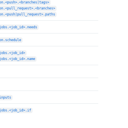
on.<push>.<branches|tags>
on.<pull_request>.<branches>
on.<push|pull_request>.paths
jobs.<job_id>.needs
on.schedule
jobs.<job_id>
jobs.<job_id>.name
inputs
jobs.<job_id>.if