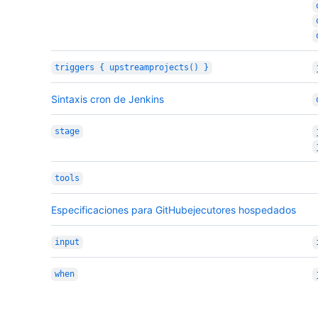
triggers { upstreamprojects() }
Sintaxis cron de Jenkins
stage
tools
Especificaciones para GitHubejecutores hospedados
input
when