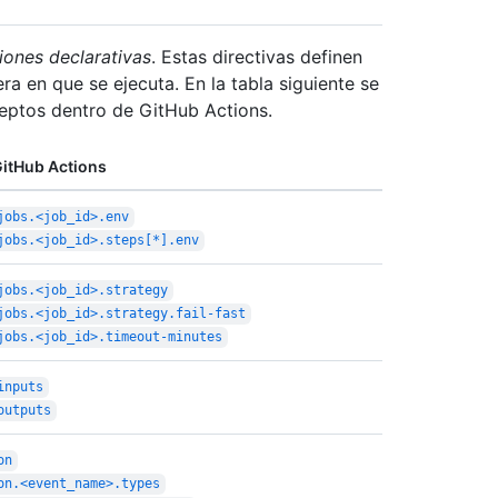
iones declarativas
. Estas directivas definen
era en que se ejecuta. En la tabla siguiente se
eptos dentro de GitHub Actions.
itHub Actions
jobs.<job_id>.env
jobs.<job_id>.steps[*].env
jobs.<job_id>.strategy
jobs.<job_id>.strategy.fail-fast
jobs.<job_id>.timeout-minutes
inputs
outputs
on
on.<event_name>.types