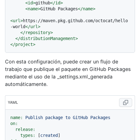
<
id
>
github
</
id
>
<
name
>
GitHub Packages
</
name
>
<
url
>
https://maven.pkg.github.com/octocat/hello
-world
</
url
>
</
repository
>
</
distributionManagement
>
</
project
>
Con esta configuración, puede crear un flujo de
trabajo que publique el paquete en GitHub Packages
mediante el uso de la _settings.xml_generada
automáticamente.
YAML
name:
Publish
package
to
GitHub
Packages
on:
release:
types:
 [
created