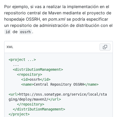
Por ejemplo, si vas a realizar la implementación en el
repositorio central de Maven mediante el proyecto de
hospedaje OSSRH, en
pom.xml
se podría especificar
un repositorio de administración de distribución con el
de
.
id
ossrh
XML
<
project
...
>
  ...

<
distributionManagement
>
<
repository
>
<
id
>
ossrh
</
id
>
<
name
>
Central Repository OSSRH
</
name
>
<
url
>
https://oss.sonatype.org/service/local/sta
ging/deploy/maven2/
</
url
>
</
repository
>
</
distributionManagement
>
</
project
>