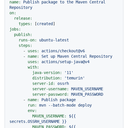
name:
Publish
package
to
the
Maven
Central
Repository
on:
release:
types:
 [
created
jobs:
publish:
runs-on:
ubuntu-latest
steps:
-
uses:
actions/checkout@v6
-
name:
Set
up
Maven
Central
Repository
uses:
actions/setup-java@v4
with:
java-version:
'11'
distribution:
'temurin'
server-id:
ossrh
server-username:
MAVEN_USERNAME
server-password:
MAVEN_PASSWORD
-
name:
Publish
package
run:
mvn
--batch-mode
deploy
env:
MAVEN_USERNAME:
${{
secrets.OSSRH_USERNAME
}}
MAVEN_PASSWORD:
${{