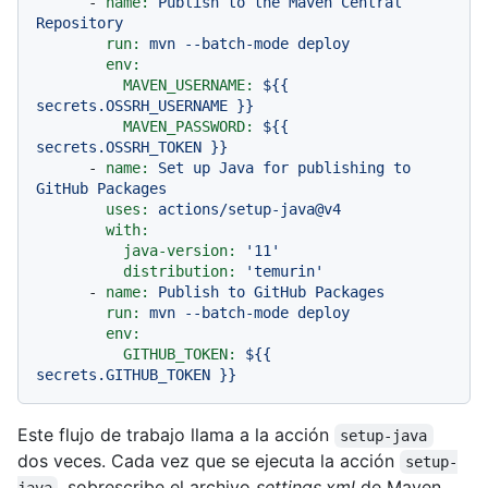
-
name:
Publish
to
the
Maven
Central
Repository
run:
mvn
--batch-mode
deploy
env:
MAVEN_USERNAME:
${{
secrets.OSSRH_USERNAME
}}
MAVEN_PASSWORD:
${{
secrets.OSSRH_TOKEN
}}
-
name:
Set
up
Java
for
publishing
to
GitHub
Packages
uses:
actions/setup-java@v4
with:
java-version:
'11'
distribution:
'temurin'
-
name:
Publish
to
GitHub
Packages
run:
mvn
--batch-mode
deploy
env:
GITHUB_TOKEN:
${{
secrets.GITHUB_TOKEN
}}
Este flujo de trabajo llama a la acción
setup-java
dos veces. Cada vez que se ejecuta la acción
setup-
, sobrescribe el archivo
settings.xml
de Maven