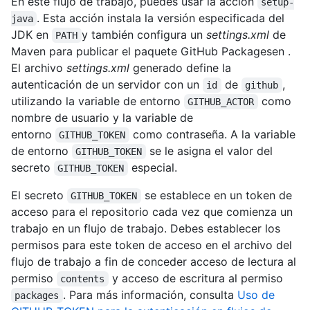
En este flujo de trabajo, puedes usar la acción
setup-
. Esta acción instala la versión especificada del
java
JDK en
y también configura un
settings.xml
de
PATH
Maven para publicar el paquete GitHub Packagesen .
El archivo
settings.xml
generado define la
autenticación de un servidor con un
de
,
id
github
utilizando la variable de entorno
como
GITHUB_ACTOR
nombre de usuario y la variable de
entorno
como contraseña. A la variable
GITHUB_TOKEN
de entorno
se le asigna el valor del
GITHUB_TOKEN
secreto
especial.
GITHUB_TOKEN
El secreto
se establece en un token de
GITHUB_TOKEN
acceso para el repositorio cada vez que comienza un
trabajo en un flujo de trabajo. Debes establecer los
permisos para este token de acceso en el archivo del
flujo de trabajo a fin de conceder acceso de lectura al
permiso
y acceso de escritura al permiso
contents
. Para más información, consulta
Uso de
packages