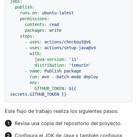
jobs:
publish:
runs-on:
ubuntu-latest
permissions:
contents:
read
packages:
write
steps:
-
uses:
actions/checkout@v6
-
uses:
actions/setup-java@v4
with:
java-version:
'11'
distribution:
'temurin'
-
name:
Publish
package
run:
mvn
--batch-mode
deploy
env:
GITHUB_TOKEN:
${{
secrets.GITHUB_TOKEN
}}
Este flujo de trabajo realiza los siguientes pasos:
Revisa una copia del repositorio del proyecto.
Configura el JDK de Java y también configura