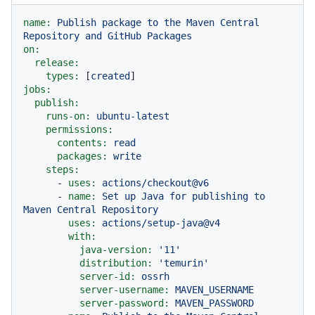
name:
Publish
package
to
the
Maven
Central
Repository
and
GitHub
Packages
on:
release:
types:
 [
created
jobs:
publish:
runs-on:
ubuntu-latest
permissions:
contents:
read
packages:
write
steps:
-
uses:
actions/checkout@v6
-
name:
Set
up
Java
for
publishing
to
Maven
Central
Repository
uses:
actions/setup-java@v4
with:
java-version:
'11'
distribution:
'temurin'
server-id:
ossrh
server-username:
MAVEN_USERNAME
server-password:
MAVEN_PASSWORD