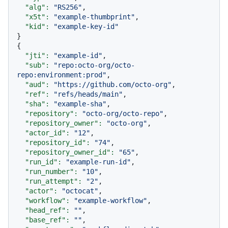
"alg":
"RS256"
,

"x5t":
"example-thumbprint"
,

"kid":
"example-key-id"
}

{

"jti":
"example-id"
,

"sub":
"repo:octo-org/octo-
repo:environment:prod"
,

"aud":
"https://github.com/octo-org"
,

"ref":
"refs/heads/main"
,

"sha":
"example-sha"
,

"repository":
"octo-org/octo-repo"
,

"repository_owner":
"octo-org"
,

"actor_id":
"12"
,

"repository_id":
"74"
,

"repository_owner_id":
"65"
,

"run_id":
"example-run-id"
,

"run_number":
"10"
,

"run_attempt":
"2"
,

"actor":
"octocat"
,

"workflow":
"example-workflow"
,

"head_ref":
""
,

"base_ref":
""
,
