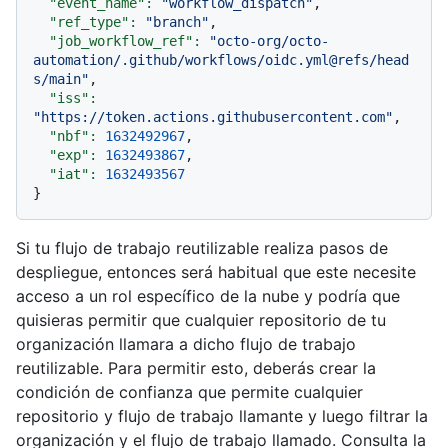
"event_name":
"workflow_dispatch"
,

"ref_type":
"branch"
,

"job_workflow_ref":
"octo-org/octo-
automation/.github/workflows/oidc.yml@refs/head
s/main"
,

"iss":
"https://token.actions.githubusercontent.com"
,

"nbf":
1632492967
,

"exp":
1632493867
,

"iat":
1632493567
Si tu flujo de trabajo reutilizable realiza pasos de
despliegue, entonces será habitual que este necesite
acceso a un rol específico de la nube y podría que
quisieras permitir que cualquier repositorio de tu
organización llamara a dicho flujo de trabajo
reutilizable. Para permitir esto, deberás crear la
condición de confianza que permite cualquier
repositorio y flujo de trabajo llamante y luego filtrar la
organización y el flujo de trabajo llamado. Consulta la