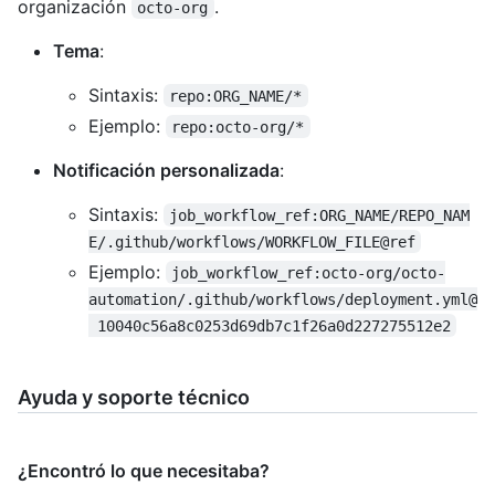
organización
.
octo-org
Tema
:
Sintaxis:
repo:ORG_NAME/*
Ejemplo:
repo:octo-org/*
Notificación personalizada
:
Sintaxis:
job_workflow_ref:ORG_NAME/REPO_NAM
E/.github/workflows/WORKFLOW_FILE@ref
Ejemplo:
job_workflow_ref:octo-org/octo-
automation/.github/workflows/deployment.yml@
 10040c56a8c0253d69db7c1f26a0d227275512e2
Ayuda y soporte técnico
¿Encontró lo que necesitaba?