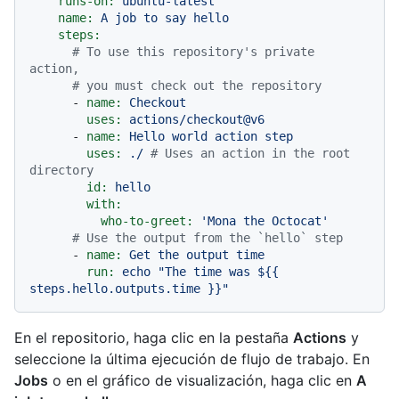
runs-on:
ubuntu-latest
name:
A
job
to
say
hello
steps:
# To use this repository's private 
action,
# you must check out the repository
-
name:
Checkout
uses:
actions/checkout@v6
-
name:
Hello
world
action
step
uses:
./
# Uses an action in the root 
directory
id:
hello
with:
who-to-greet:
'Mona the Octocat'
# Use the output from the `hello` step
-
name:
Get
the
output
time
run:
echo
"The time was $
{{ 
steps.hello.outputs.time }}
"
En el repositorio, haga clic en la pestaña
Actions
y
seleccione la última ejecución de flujo de trabajo. En
Jobs
o en el gráfico de visualización, haga clic en
A