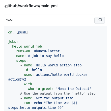
.github/workflows/main.yml
YAML
on:
 [
push
]

jobs:
hello_world_job:
runs-on:
ubuntu-latest
name:
A
job
to
say
hello
steps:
-
name:
Hello
world
action
step
id:
hello
uses:
actions/hello-world-docker-
action@v2
with:
who-to-greet:
'Mona the Octocat'
# Use the output from the `hello` step
-
name:
Get
the
output
time
run:
echo
"The time was $
{{ 
steps.hello.outputs.time }}
"