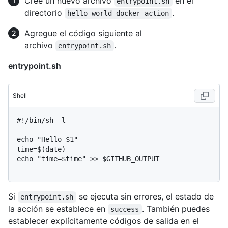
Cree un nuevo archivo
en el
entrypoint.sh
directorio
.
hello-world-docker-action
Agregue el código siguiente al
archivo
.
entrypoint.sh
entrypoint.sh
Shell
#
!/bin/sh -l
echo "Hello $1"

time=$(date)

echo "time=$time" >> $GITHUB_OUTPUT

Si
se ejecuta sin errores, el estado de
entrypoint.sh
la acción se establece en
. También puedes
success
establecer explícitamente códigos de salida en el