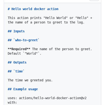
# Hello world docker action
This action prints "Hello World" or "Hello" + 
the name of a person to greet to the log.

## Inputs
## `who-to-greet`
**Required**
 The name of the person to greet. 
Default 
`"World"`
.

## Outputs
## `time`
The time we greeted you.

## Example usage
uses: actions/hello-world-docker-action@v2

with:
