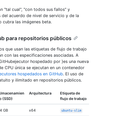
"tal cual", "con todos sus fallos" y
 del acuerdo de nivel de servicio y de la
no cubra las imágenes beta.
b para repositorios públicos
jos que usan las etiquetas de flujo de trabajo
án con las especificaciones asociadas. A
 GitHubejecutor hospedado por }es una nueva
de CPU única se ejecutan en un contenedor
jecutores hospedados en GitHub
. El uso de
uito y ilimitado en repositorios públicos.
Almacenamien
Arquitectura
Etiqueta de
o (SSD)
flujo de trabajo
4 GB
x64
ubuntu-slim