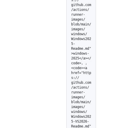
s:/
/
github.com
/
actions/
runner-
images/
blob/
main/
images/
windows/
Windows202
5-
Readme.md"
>windows-
2025</
a></
code>, , 
<code><a 
href="http
s:/
/
github.com
/
actions/
runner-
images/
blob/
main/
images/
windows/
Windows202
5-VS2026-
Readme.md"