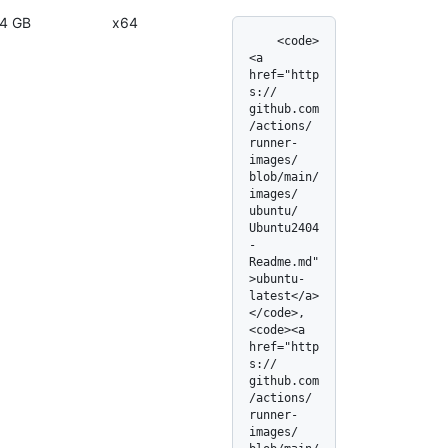
4 GB
x64
    <code>
<a 
href="http
s:/
/
github.com
/
actions/
runner-
images/
blob/
main/
images/
ubuntu/
Ubuntu2404
-
Readme.md"
>ubuntu-
latest</
a>
</
code>, 
<code><a 
href="http
s:/
/
github.com
/
actions/
runner-
images/