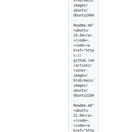
blob/
main/
images/
ubuntu/
Ubuntu2404
-
Readme.md"
>ubuntu-
24.04</
a>
</
code>, 
<code><a 
href="http
s:/
/
github.com
/
actions/
runner-
images/
blob/
main/
images/
ubuntu/
Ubuntu2204
-
Readme.md"
>ubuntu-
22.04</
a>
</
code>, 
<code><a 
href="http