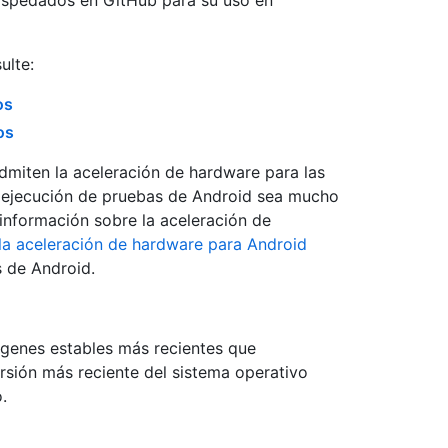
hospedados en GitHub para su uso en
ulte:
os
os
miten la aceleración de hardware para las
a ejecución de pruebas de Android sea mucho
nformación sobre la aceleración de
la aceleración de hardware para Android
 de Android.
genes estables más recientes que
sión más reciente del sistema operativo
.