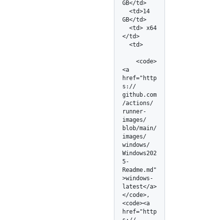
GB</td>

  <td>14 
GB</td>

  <td> x64 
</td>

  <td>

    <code>
<a 
href="http
s:/
/
github.com
/
actions/
runner-
images/
blob/
main/
images/
windows/
Windows202
5-
Readme.md"
>windows-
latest</
a>
</
code>, 
<code><a 
href="http