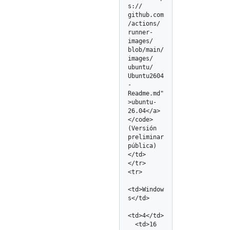
s:/
/
github.com
/
actions/
runner-
images/
blob/
main/
images/
ubuntu/
Ubuntu2604
-
Readme.md"
>ubuntu-
26.04</
a>
</
code> 
(Versión 
preliminar 
pública) 
</td>

</tr>

<tr>

<td>Window
s</td>

<td>4</td>

  <td>16 