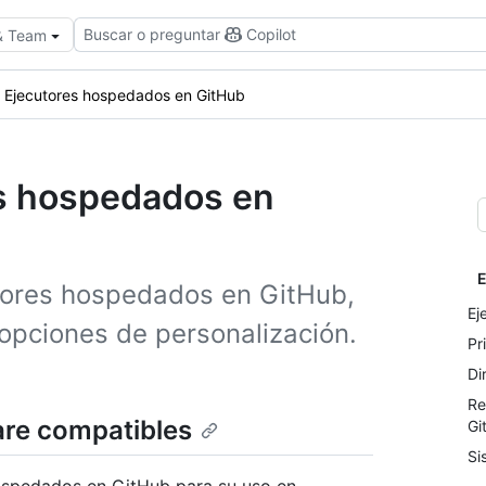
Buscar o preguntar
Copilot
 & Team
Ejecutores hospedados en GitHub
es hospedados en
E
tores hospedados en GitHub,
Ej
 opciones de personalización.
Pr
Di
Re
are compatibles
Gi
Si