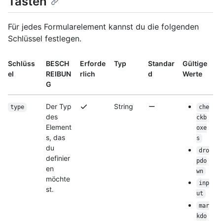
Tasten
Für jedes Formularelement kannst du die folgenden
Schlüssel festlegen.
Schlüss
BESCH
Erforde
Typ
Standar
Gültige
el
REIBUN
rlich
d
Werte
G
Der Typ
String
type
che
des
ckb
Element
oxe
s, das
s
du
dro
definier
pdo
en
wn
möchte
inp
st.
ut
mar
kdo