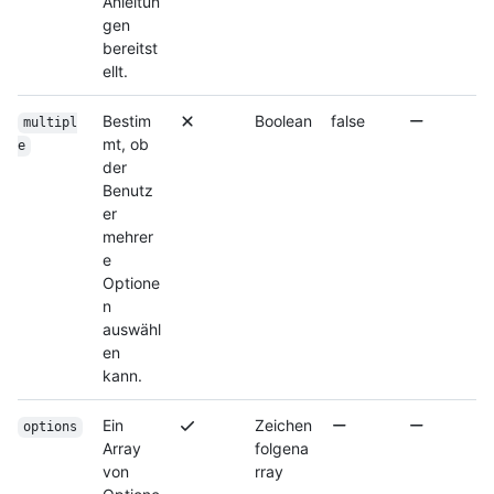
Anleitun
gen
bereitst
ellt.
Bestim
Boolean
false
multipl
mt, ob
e
der
Benutz
er
mehrer
e
Optione
n
auswähl
en
kann.
Ein
Zeichen
options
Array
folgena
von
rray