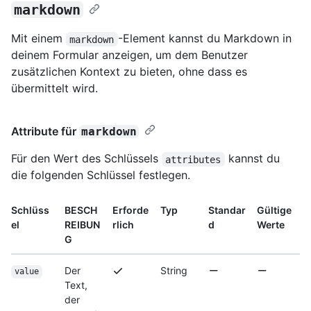
markdown
Mit einem
-Element kannst du Markdown in
markdown
deinem Formular anzeigen, um dem Benutzer
zusätzlichen Kontext zu bieten, ohne dass es
übermittelt wird.
Attribute für
markdown
Für den Wert des Schlüssels
kannst du
attributes
die folgenden Schlüssel festlegen.
Schlüss
BESCH
Erforde
Typ
Standar
Gültige
el
REIBUN
rlich
d
Werte
G
Der
String
value
Text,
der