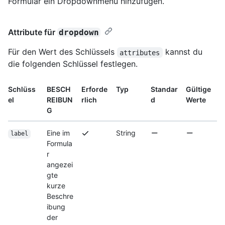
Formular ein Dropdownmenü hinzufügen.
Attribute für
dropdown
Für den Wert des Schlüssels
kannst du
attributes
die folgenden Schlüssel festlegen.
Schlüss
BESCH
Erforde
Typ
Standar
Gültige
el
REIBUN
rlich
d
Werte
G
Eine im
String
label
Formula
r
angezei
gte
kurze
Beschre
ibung
der