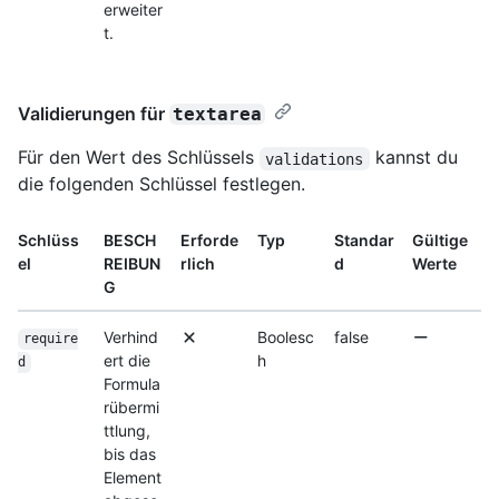
erweiter
t.
Validierungen für
textarea
Für den Wert des Schlüssels
kannst du
validations
die folgenden Schlüssel festlegen.
Schlüss
BESCH
Erforde
Typ
Standar
Gültige
el
REIBUN
rlich
d
Werte
G
Verhind
Boolesc
false
require
ert die
h
d
Formula
rübermi
ttlung,
bis das
Element