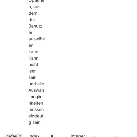
Optione
n, aus
dem
der
Benutz
er
auswähl
en
kann.
Kann
nicht
leer
sein,
und alle
Auswah
lmöglic
hkeiten
müssen
eindeuti
g sein.
Index
Integer
default