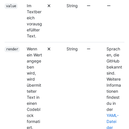
Im
String
value
Textber
eich
vorausg
efüllter
Text.
Wenn
String
Sprach
render
ein Wert
en, die
angege
GitHub
ben
bekannt
wird,
sind.
wird
Weitere
übermit
Informa
telter
tionen
Text in
findest
einen
du in
Codebl
der
ock
YAML-
formati
Datei
ert.
der