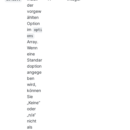
der
vorgew
ählten
Option
im
opti
ons
Array.
Wenn
eine
Standar
doption
angege
ben
wird,
können
Sie
„Keine“
oder
„n/a“
nicht
als