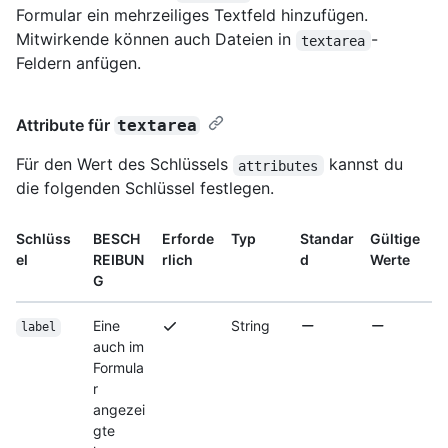
Formular ein mehrzeiliges Textfeld hinzufügen.
Mitwirkende können auch Dateien in
-
textarea
Feldern anfügen.
Attribute für
textarea
Für den Wert des Schlüssels
kannst du
attributes
die folgenden Schlüssel festlegen.
Schlüss
BESCH
Erforde
Typ
Standar
Gültige
el
REIBUN
rlich
d
Werte
G
Eine
String
label
auch im
Formula
r
angezei
gte