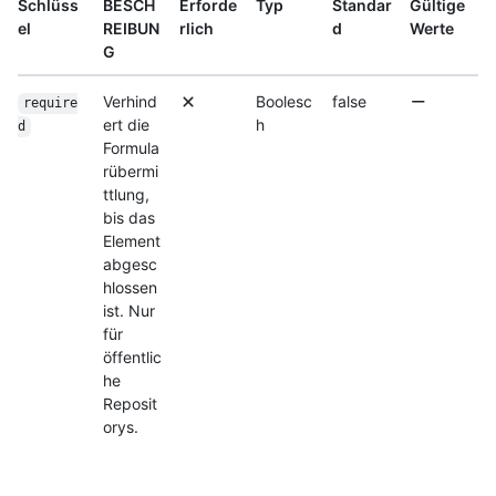
Schlüss
BESCH
Erforde
Typ
Standar
Gültige
el
REIBUN
rlich
d
Werte
G
Verhind
Boolesc
false
require
ert die
h
d
Formula
rübermi
ttlung,
bis das
Element
abgesc
hlossen
ist. Nur
für
öffentlic
he
Reposit
orys.