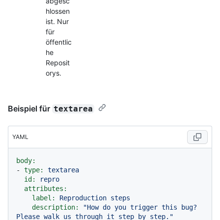
abgesc
hlossen
ist. Nur
für
öffentlic
he
Reposit
orys.
Beispiel für
textarea
YAML
body:
-
type:
textarea
id:
repro
attributes:
label:
Reproduction
steps
description:
"How do you trigger this bug? 
Please walk us through it step by step."