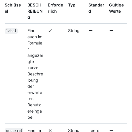
Schlüss
BESCH
Erforde
Typ
Standar
Gültige
el
REIBUN
rlich
d
Werte
G
Eine
String
label
auch im
Formula
r
angezei
gte
kurze
Beschre
ibung
der
erwarte
ten
Benutz
ereinga
be.
Eine im
String
Leere
descript