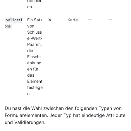
definier
en.
Ein Satz
Karte
validati
von
ons
Schlüss
el-Wert-
Paaren,
die
Einschr
änkung
en für
das
Element
festlege
n.
Du hast die Wahl zwischen den folgenden Typen von
Formularelementen. Jeder Typ hat eindeutige Attribute
und Validierungen.