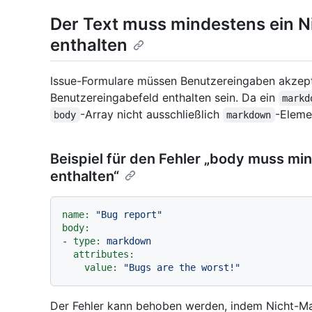
Der Text muss mindestens ein 
enthalten
Issue-Formulare müssen Benutzereingaben akzept
Benutzereingabefeld enthalten sein. Da ein
markd
-Array nicht ausschließlich
-Eleme
body
markdown
Beispiel für den Fehler „body muss m
enthalten“
name:
"Bug report"
body:
-
type:
markdown
attributes:
value:
"Bugs are the worst!"
Der Fehler kann behoben werden, indem Nicht-M