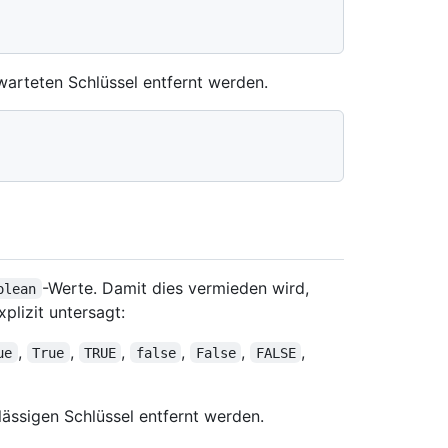
arteten Schlüssel entfernt werden.
-Werte. Damit dies vermieden wird,
olean
lizit untersagt:
,
,
,
,
,
,
ue
True
TRUE
false
False
FALSE
ässigen Schlüssel entfernt werden.