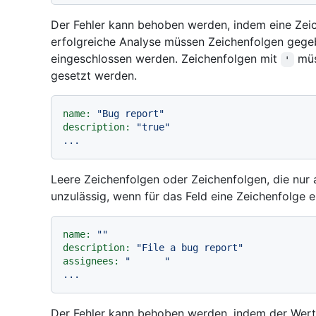
Der Fehler kann behoben werden, indem eine Zeic
erfolgreiche Analyse müssen Zeichenfolgen gege
eingeschlossen werden. Zeichenfolgen mit
müs
'
gesetzt werden.
name:
"Bug report"
description:
"true"
...
Leere Zeichenfolgen oder Zeichenfolgen, die nur 
unzulässig, wenn für das Feld eine Zeichenfolge e
name:
""
description:
"File a bug report"
assignees:
"      "
...
Der Fehler kann behoben werden, indem der Wert k