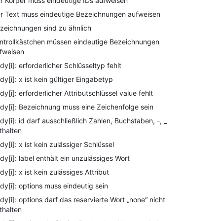
r Körper muss eindeutige IDs aufweisen
r Text muss eindeutige Bezeichnungen aufweisen
zeichnungen sind zu ähnlich
ntrollkästchen müssen eindeutige Bezeichnungen
fweisen
dy[i]: erforderlicher Schlüsseltyp fehlt
dy[i]: x ist kein gültiger Eingabetyp
dy[i]: erforderlicher Attributschlüssel value fehlt
dy[i]: Bezeichnung muss eine Zeichenfolge sein
dy[i]: id darf ausschließlich Zahlen, Buchstaben, -, _
thalten
dy[i]: x ist kein zulässiger Schlüssel
dy[i]: label enthält ein unzulässiges Wort
dy[i]: x ist kein zulässiges Attribut
dy[i]: options muss eindeutig sein
dy[i]: options darf das reservierte Wort „none“ nicht
thalten