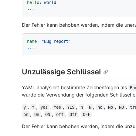
hello:
world
...
Der Fehler kann behoben werden, indem die unerw
name:
"Bug report"
...
Unzulässige Schlüssel
YAML analysiert bestimmte Zeichenfolgen als
Bo
wurde die Verwendung der folgenden Schlüssel exp
,
,
,
,
,
,
,
,
,
,
y
Y
yes
Yes
YES
n
N
no
No
NO
tr
,
,
,
,
,
on
On
ON
off
Off
OFF
Der Fehler kann behoben werden, indem die unzul