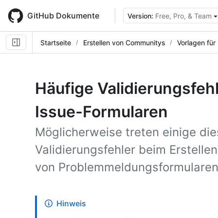
Skip
to
GitHub Dokumente
Version:
Free, Pro, & Team
main
content
Startseite
Erstellen von Communitys
Vorlagen für
Häufige Validierungsfehl
Issue-Formularen
Möglicherweise treten einige di
Validierungsfehler beim Erstelle
von Problemmeldungsformularen
Hinweis