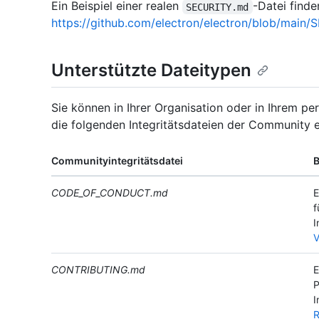
Ein Beispiel einer realen
-Datei finde
SECURITY.md
https://github.com/electron/electron/blob/main
Unterstützte Dateitypen
Sie können in Ihrer Organisation oder in Ihrem pe
die folgenden Integritätsdateien der Community er
Communityintegritätsdatei
CODE_OF_CONDUCT.md
E
f
I
V
CONTRIBUTING.md
E
P
I
R