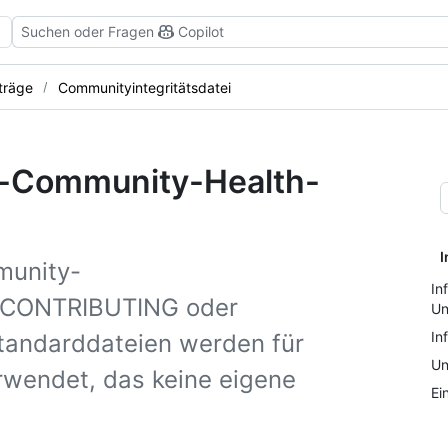
Suchen oder Fragen
Copilot
träge
Communityintegritätsdatei
rd-Community-Health-
I
munity-
In
. CONTRIBUTING oder
Un
In
andarddateien werden für
Un
erwendet, das keine eigene
Ei