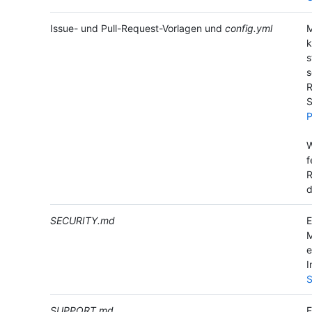
Issue- und Pull-Request-Vorlagen und
config.yml
M
k
s
s
R
S
P
W
f
R
d
SECURITY.md
E
M
e
I
S
SUPPORT.md
E