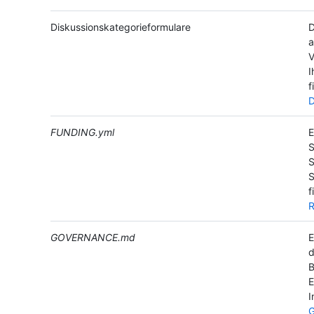
Diskussionskategorieformulare
D
a
V
I
f
D
FUNDING.yml
E
S
S
S
f
R
GOVERNANCE.md
E
d
B
E
I
G