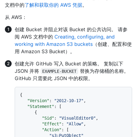
文档中的
了解和获取你的 AWS 凭据
。
从 AWS：
创建 Bucket 并阻止对该 Bucket 的公共访问。 请参
阅 AWS 文档中的
Creating, configuring, and
working with Amazon S3 buckets
（创建、配置和使
用 Amazon S3 Bucket）。
创建允许 GitHub 写入 Bucket 的策略。 复制以下
JSON 并将
替换为存储桶的名称。
EXAMPLE-BUCKET
GitHub 只需要此 JSON 中的权限。
{
"Version"
:
"2012-10-17"
,
"Statement"
:
[
{
"Sid"
:
"VisualEditor0"
,
"Effect"
:
"Allow"
,
"Action"
:
[
"s3:PutObject"