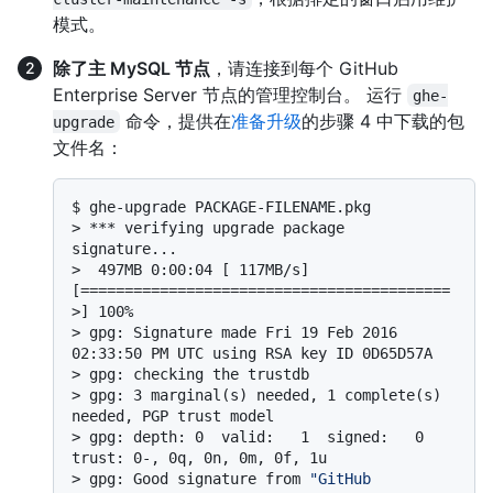
模式。
除了主 MySQL 节点
，请连接到每个 GitHub
Enterprise Server 节点的管理控制台。 运行
ghe-
命令，提供在
准备升级
的步骤 4 中下载的包
upgrade
文件名：
$ 
ghe-upgrade PACKAGE-FILENAME.pkg
> 
*** verifying upgrade package 
signature...
> 
 497MB 0:00:04 [ 117MB/s] 
[==========================================
>] 100%
> 
gpg: Signature made Fri 19 Feb 2016 
02:33:50 PM UTC using RSA key ID 0D65D57A
> 
gpg: checking the trustdb
> 
gpg: 3 marginal(s) needed, 1 complete(s) 
needed, PGP trust model
> 
gpg: depth: 0  valid:   1  signed:   0  
trust: 0-, 0q, 0n, 0m, 0f, 1u
> 
gpg: Good signature from 
"GitHub 