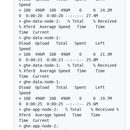
Speed
> 
100  496M  100  496M    0     0  24.2M      
0  0:00:20  0:00:20 --:--:-- 27.4M
> 
ghe-data-node-2:   % Total    % Received 
% Xferd  Average Speed   Time    Time     
Time  Current
> 
ghe-data-node-2:                                  
Dload  Upload   Total   Spent    Left  
Speed
> 
100  496M  100  496M    0     0  21.3M      
0  0:00:23  0:00:23 --:--:-- 25.8M
> 
ghe-data-node-1:   % Total    % Received 
% Xferd  Average Speed   Time    Time     
Time  Current
> 
ghe-data-node-1:                                  
Dload  Upload   Total   Spent    Left  
Speed
> 
100  496M  100  496M    0     0  19.7M      
0  0:00:25  0:00:25 --:--:-- 25.6M
> 
ghe-app-node-2:   % Total    % Received % 
Xferd  Average Speed   Time    Time     
Time  Current
> 
ghe-app-node-2:                                  