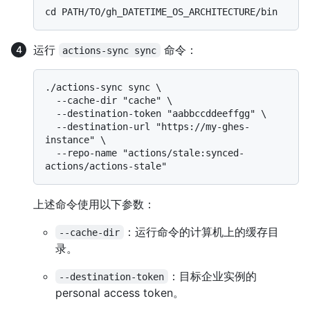
运行
命令：
actions-sync sync
./actions-sync sync \

  --cache-dir "cache" \

  --destination-token "aabbccddeeffgg" \

  --destination-url "https://my-ghes-
instance" \

  --repo-name "actions/stale:synced-
上述命令使用以下参数：
：运行命令的计算机上的缓存目
--cache-dir
录。
：目标企业实例的
--destination-token
personal access token。