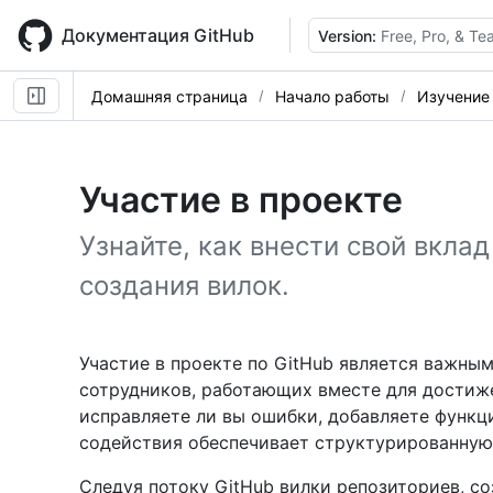
Skip
to
Документация GitHub
Version:
Free, Pro, & T
main
content
Домашняя страница
Начало работы
Изучение
Участие в проекте
Узнайте, как внести свой вкла
создания вилок.
Участие в проекте по GitHub является важны
сотрудников, работающих вместе для достиже
исправляете ли вы ошибки, добавляете функц
содействия обеспечивает структурированную
Следуя потоку GitHub вилки репозиториев, со