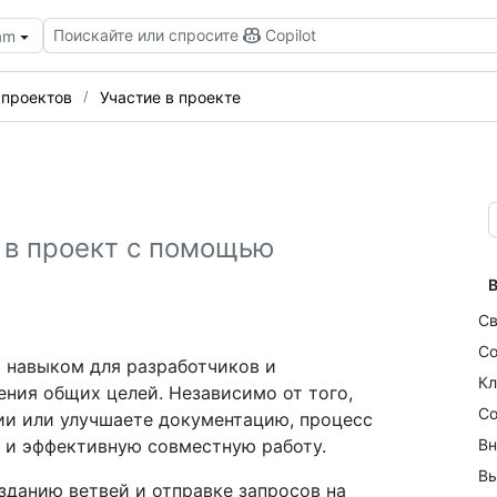
Поискайте или спросите
Copilot
eam
 проектов
Участие в проекте
д в проект с помощью
В
Св
Со
м навыком для разработчиков и
Кл
ния общих целей. Независимо от того,
Со
ии или улучшаете документацию, процесс
 и эффективную совместную работу.
Вн
Вы
зданию ветвей и отправке запросов на