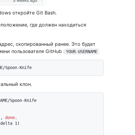
dows откройте Git Bash.
сположение, где должен находиться
-адрес, скопированный ранее. Это будет
ени пользователя GitHub :
YOUR-USERNAME
кальный клон.
NAME/Spoon-Knife
), 
done
.
(delta 1)