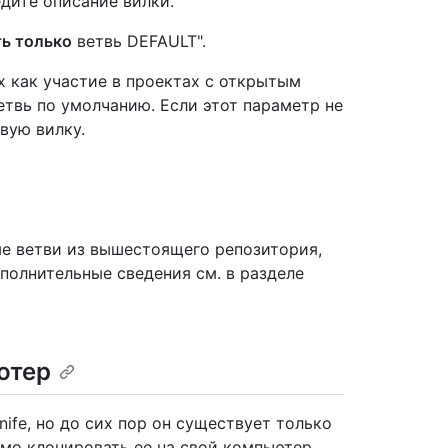
дите описание вилки.
ь только
ветвь DEFAULT".
х как участие в проектах с открытым
твь по умолчанию. Если этот параметр не
вую вилку.
ые ветви из вышестоящего репозитория,
ополнительные сведения см. в разделе
ютер
fe, но до сих пор он существует только
имо клонировать ее на свой компьютер.