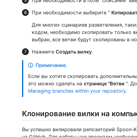
При необходимости в поле "Описание" вве
При необходимости выберите "
Копироват
Для многих сценариев разветвления, таки
кодом, необходимо скопировать только ве
выбран, все ветви будут скопированы в но
Нажмите
Создать вилку
.
Примечание.
Если вы хотите скопировать дополнительн
это можно сделать на
странице "Ветви
". Д
Managing branches within your repository
.
Клонирование вилки на компь
Вы успешно вилировали репозиторий Spoon-Kni
на GitHub. Для работы над проектом необход