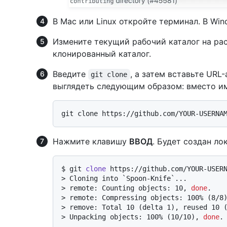
В Mac или Linux откройте терминал. В Win
Измените текущий рабочий каталог на ра
клонированный каталог.
Введите
, а затем вставьте URL
git clone
выглядеть следующим образом: вместо им
Нажмите клавишу
ВВОД
. Будет создан ло
$ 
git 
clone
 https://github.com/YOUR-USER
> 
Cloning into `Spoon-Knife`...
> 
remote: Counting objects: 10, 
done
.
> 
remote: Compressing objects: 100% (8/8
> 
remove: Total 10 (delta 1), reused 10 
> 
Unpacking objects: 100% (10/10), 
done
.