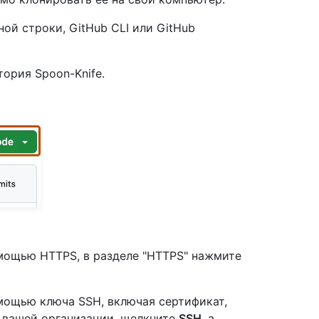
й строки, GitHub CLI или GitHub
ория Spoon-Knife.
мощью HTTPS, в разделе "HTTPS" нажмите
мощью ключа SSH, включая сертификат,
 вашей организации, щелкните
SSH
, а