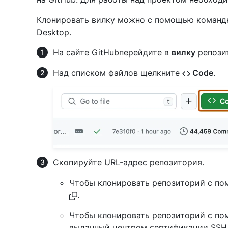
Клонировать вилку можно с помощью командно
Desktop.
На сайте GitHubперейдите в
вилку
репозит
Над списком файлов щелкните
Code
.
Скопируйте URL-адрес репозитория.
Чтобы клонировать репозиторий с по
.
Чтобы клонировать репозиторий с по
выданный центром сертификации SSH