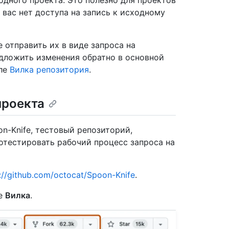
одного проекта. Это полезно для проектов
 вас нет доступа на запись к исходному
 отправить их в виде запроса на
дложить изменения обратно в основной
еле
Вилка репозитория
.
проекта
n-Knife, тестовый репозиторий,
отестировать рабочий процесс запроса на
://github.com/octocat/Spoon-Knife
.
те
Вилка
.