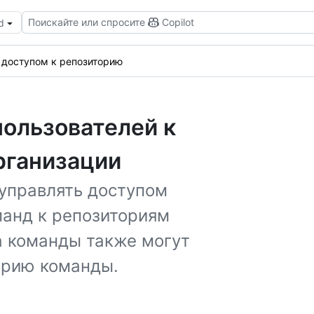
Поискайте или спросите
Copilot
d
 доступом к репозиторию
пользователей к
рганизации
управлять доступом
манд к репозиториям
а команды также могут
орию команды.