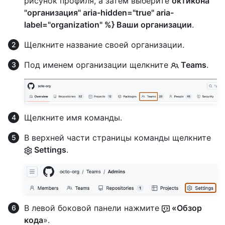
рисунок профиля, а затем выберите
октикона
"организация" aria-hidden="true" aria-
label="organization" %} Ваши организации
.
Щелкните название своей организации.
Под именем организации щелкните
Teams
.
Щелкните имя команды.
В верхней части страницы команды щелкните
Settings
.
В левой боковой панели нажмите
«Обзор
кода
».