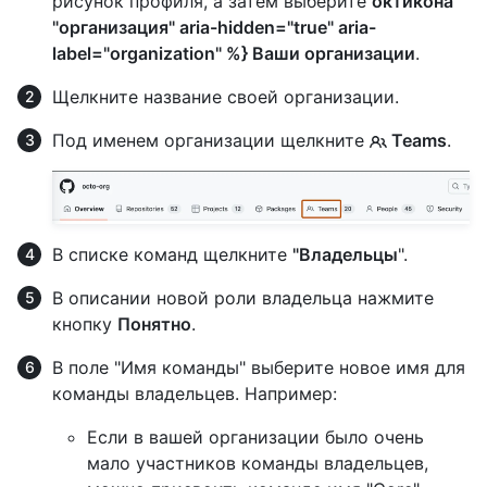
рисунок профиля, а затем выберите
октикона
"организация" aria-hidden="true" aria-
label="organization" %} Ваши организации
.
Щелкните название своей организации.
Под именем организации щелкните
Teams
.
В списке команд щелкните
"Владельцы
".
В описании новой роли владельца нажмите
кнопку
Понятно
.
В поле "Имя команды" выберите новое имя для
команды владельцев. Например:
Если в вашей организации было очень
мало участников команды владельцев,