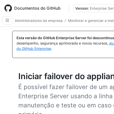
Skip
to
Documentos do GitHub
Version:
Enterprise Ser
main
content
Administradores da empresa
/
Monitorar e gerenciar a ins
Esta versão do GitHub Enterprise Server foi descontin
desempenho, segurança aprimorada e novos recursos,
at
do GitHub Enterprise
.
Iniciar failover do applia
É possível fazer failover de um 
Enterprise Server usando a linh
manutenção e teste ou em caso 