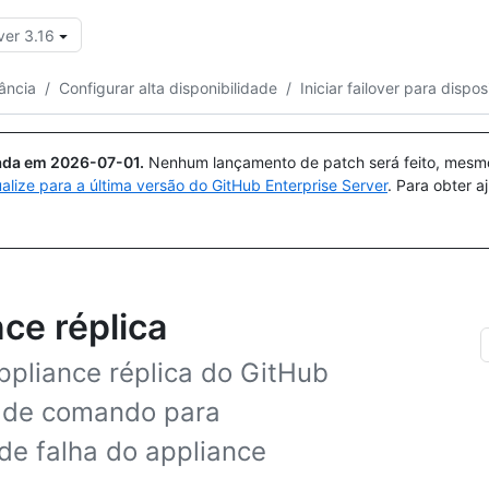
ver 3.16
Pesquisar ou perguntar
Copilot
tância
/
Configurar alta disponibilidade
/
Iniciar failover para dispos
uada em
2026-07-01
.
Nenhum lançamento de patch será feito, mesmo 
ualize para a última versão do GitHub Enterprise Server
. Para obter 
nce réplica
appliance réplica do GitHub
a de comando para
de falha do appliance