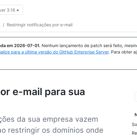
ver 3.16
Pesquisar ou perguntar
Copilot
s
/
Restringir notificações por e-mail
uada em
2026-07-01
.
Nenhum lançamento de patch será feito, mesmo 
ualize para a última versão do GitHub Enterprise Server
. Para obter 
por e-mail para sua
N
ações da sua empresa vazem
So
o restringir os domínios onde
Re