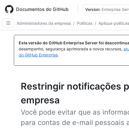
Skip
to
Documentos do GitHub
Version:
Enterprise Ser
main
content
Administradores da empresa
/
Políticas
/
Aplique política
Esta versão do GitHub Enterprise Server foi descontin
desempenho, segurança aprimorada e novos recursos,
at
do GitHub Enterprise
.
Restringir notificações 
empresa
Você pode evitar que as inform
para contas de e-mail pessoais a