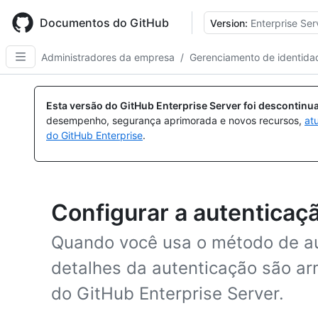
Skip
to
Documentos do GitHub
Version:
Enterprise Ser
main
content
Administradores da empresa
/
Gerenciamento de identida
Esta versão do GitHub Enterprise Server foi descontin
desempenho, segurança aprimorada e novos recursos,
at
do GitHub Enterprise
.
Configurar a autenticaç
Quando você usa o método de au
detalhes da autenticação são a
do GitHub Enterprise Server.