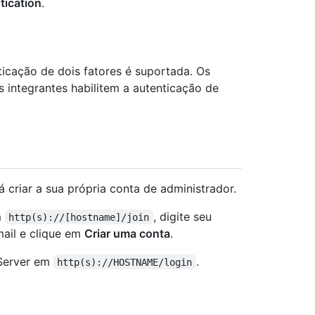
ntication
.
ticação de dois fatores é suportada. Os
 integrantes habilitem a autenticação de
 criar a sua própria conta de administrador.
m
, digite seu
http(s)://[hostname]/join
ail e clique em
Criar uma conta
.
 Server em
.
http(s)://HOSTNAME/login