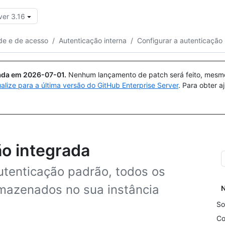
ver 3.16
Pesquisar ou perguntar
Copilot
de e de acesso
/
Autenticação interna
/
Configurar a autenticação
uada em
2026-07-01
.
Nenhum lançamento de patch será feito, mesmo 
ualize para a última versão do GitHub Enterprise Server
. Para obter 
ão integrada
tenticação padrão, todos os
rmazenados no sua instância
N
So
Co