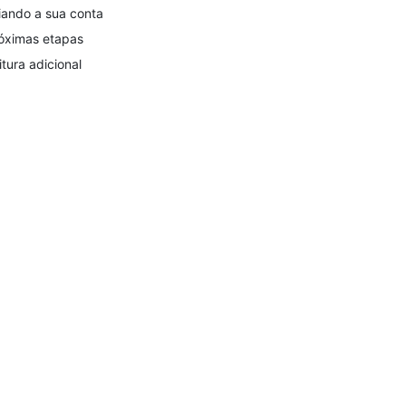
iando a sua conta
óximas etapas
itura adicional