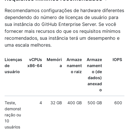
Recomendamos configurações de hardware diferentes
dependendo do número de licenças de usuário para
sua instância do GitHub Enterprise Server. Se você
fornecer mais recursos do que os requisitos mínimos
recomendados, sua instância terá um desempenho e
uma escala melhores.
Licenças
vCPUs
Memóri
Armaze
Armaze
IOPS
de
x86-64
a
nament
nament
usuário
o raiz
o (de
dados)
anexad
o
Teste,
4
32 GB
400 GB
500 GB
600
demonst
ração ou
10
usuários