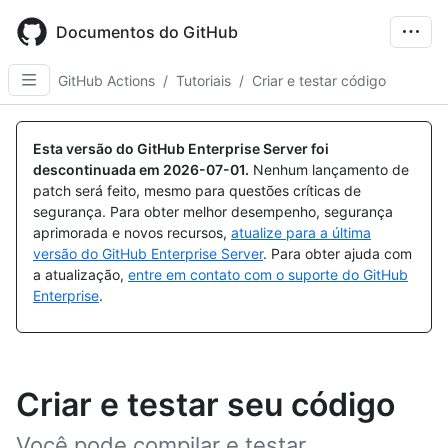
Skip
to
Documentos do GitHub
main
content
GitHub Actions
/
Tutoriais
/
Criar e testar código
Esta versão do GitHub Enterprise Server foi
descontinuada em
2026-07-01
.
Nenhum lançamento de
patch será feito, mesmo para questões críticas de
segurança. Para obter melhor desempenho, segurança
aprimorada e novos recursos,
atualize para a última
versão do GitHub Enterprise Server
. Para obter ajuda com
a atualização,
entre em contato com o suporte do GitHub
Enterprise
.
Criar e testar seu código
Você pode compilar e testar