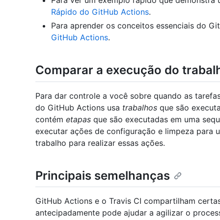
Para ver um exemplo rápido que demonstra u
Rápido do GitHub Actions
.
Para aprender os conceitos essenciais do Gi
GitHub Actions
.
Comparar a execução do trabal
Para dar controle a você sobre quando as tarefa
do GitHub Actions usa
trabalhos
que são executa
contém
etapas
que são executadas em uma sequên
executar ações de configuração e limpeza para u
trabalho para realizar essas ações.
Principais semelhanças
GitHub Actions e o Travis CI compartilham certa
antecipadamente pode ajudar a agilizar o proces