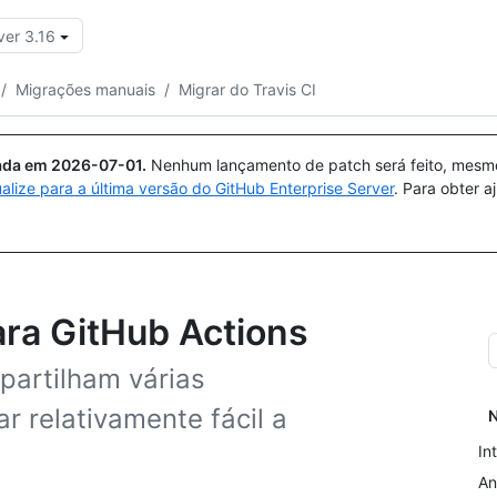
ver 3.16
Pesquisar ou perguntar
Copilot
/
Migrações manuais
/
Migrar do Travis CI
uada em
2026-07-01
.
Nenhum lançamento de patch será feito, mesmo 
ualize para a última versão do GitHub Enterprise Server
. Para obter 
ara GitHub Actions
partilham várias
r relativamente fácil a
N
In
An