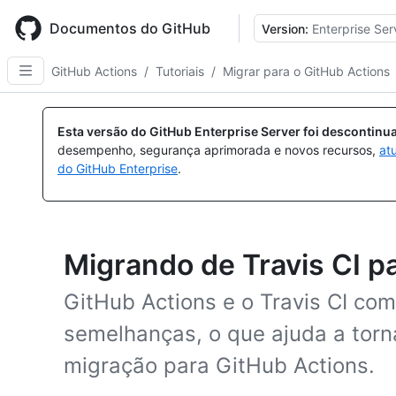
Skip
to
Documentos do GitHub
Version:
Enterprise Ser
main
content
GitHub Actions
/
Tutoriais
/
Migrar para o GitHub Actions
Esta versão do GitHub Enterprise Server foi descontin
desempenho, segurança aprimorada e novos recursos,
at
do GitHub Enterprise
.
Migrando de Travis CI p
GitHub Actions e o Travis CI com
semelhanças, o que ajuda a torna
migração para GitHub Actions.