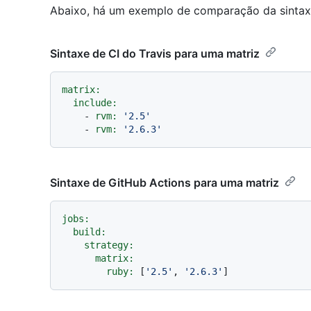
Abaixo, há um exemplo de comparação da sintax
Sintaxe de CI do Travis para uma matriz
matrix:
include:
-
rvm:
'2.5'
-
rvm:
'2.6.3'
Sintaxe de GitHub Actions para uma matriz
jobs:
build:
strategy:
matrix:
ruby:
 [
'2.5'
, 
'2.6.3'