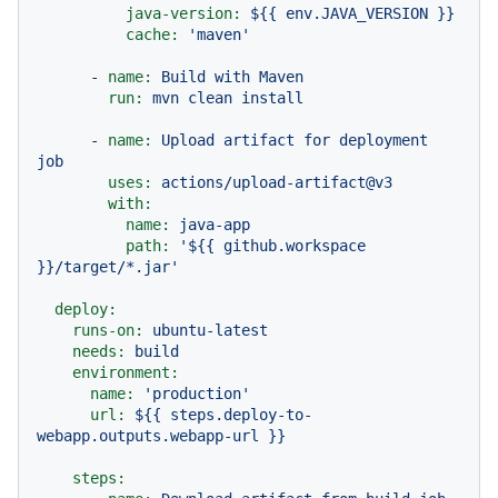
java-version:
${{
env.JAVA_VERSION
}}
cache:
'maven'
-
name:
Build
with
Maven
run:
mvn
clean
install
-
name:
Upload
artifact
for
deployment
job
uses:
actions/upload-artifact@v3
with:
name:
java-app
path:
'${{ github.workspace 
}}/target/*.jar'
deploy:
runs-on:
ubuntu-latest
needs:
build
environment:
name:
'production'
url:
${{
steps.deploy-to-
webapp.outputs.webapp-url
}}
steps: