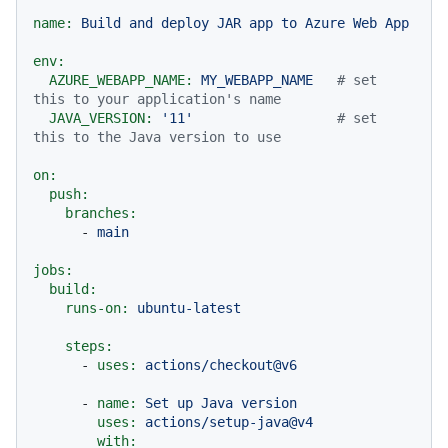
name:
Build
and
deploy
JAR
app
to
Azure
Web
App
env:
AZURE_WEBAPP_NAME:
MY_WEBAPP_NAME
# set 
this to your application's name
JAVA_VERSION:
'11'
# set 
this to the Java version to use
on:
push:
branches:
-
main
jobs:
build:
runs-on:
ubuntu-latest
steps:
-
uses:
actions/checkout@v6
-
name:
Set
up
Java
version
uses:
actions/setup-java@v4
with: