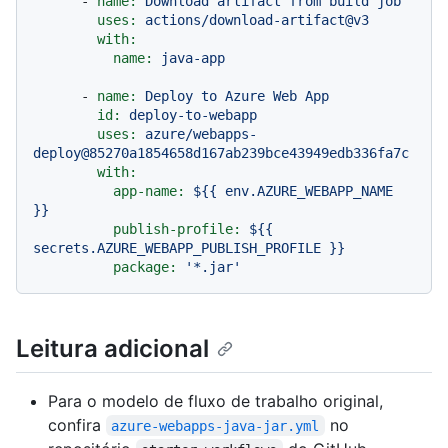
-
name:
Download
artifact
from
build
job
uses:
actions/download-artifact@v3
with:
name:
java-app
-
name:
Deploy
to
Azure
Web
App
id:
deploy-to-webapp
uses:
azure/webapps-
deploy@85270a1854658d167ab239bce43949edb336fa7c
with:
app-name:
${{
env.AZURE_WEBAPP_NAME
}}
publish-profile:
${{
secrets.AZURE_WEBAPP_PUBLISH_PROFILE
}}
package:
'*.jar'
Leitura adicional
Para o modelo de fluxo de trabalho original,
confira
no
azure-webapps-java-jar.yml