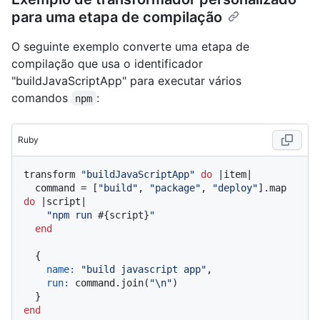
para uma etapa de compilação
O seguinte exemplo converte uma etapa de
compilação que usa o identificador
"buildJavaScriptApp" para executar vários
comandos
:
npm
Ruby
transform 
"buildJavaScriptApp"
do
 |
item
|

  command = [
"build"
, 
"package"
, 
"deploy"
].map 
do
 |
script
|

"npm run 
#{script}
"
end
  {

name:
"build javascript app"
,

run:
 command.join(
"\n"
)

end