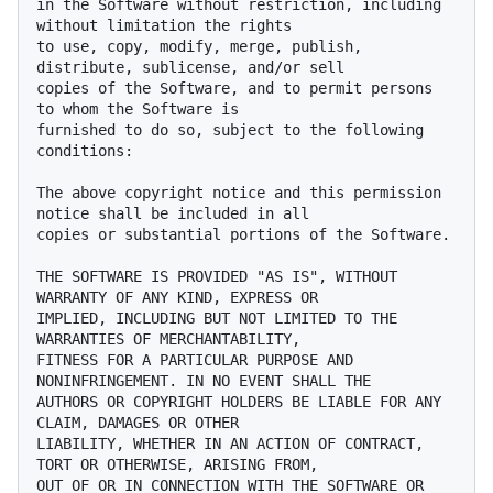
in the Software without restriction, including 
without limitation the rights

to use, copy, modify, merge, publish, 
distribute, sublicense, and/or sell

copies of the Software, and to permit persons 
to whom the Software is

furnished to do so, subject to the following 
conditions:

The above copyright notice and this permission 
notice shall be included in all

copies or substantial portions of the Software.

THE SOFTWARE IS PROVIDED "AS IS", WITHOUT 
WARRANTY OF ANY KIND, EXPRESS OR

IMPLIED, INCLUDING BUT NOT LIMITED TO THE 
WARRANTIES OF MERCHANTABILITY,

FITNESS FOR A PARTICULAR PURPOSE AND 
NONINFRINGEMENT. IN NO EVENT SHALL THE

AUTHORS OR COPYRIGHT HOLDERS BE LIABLE FOR ANY 
CLAIM, DAMAGES OR OTHER

LIABILITY, WHETHER IN AN ACTION OF CONTRACT, 
TORT OR OTHERWISE, ARISING FROM,

OUT OF OR IN CONNECTION WITH THE SOFTWARE OR 