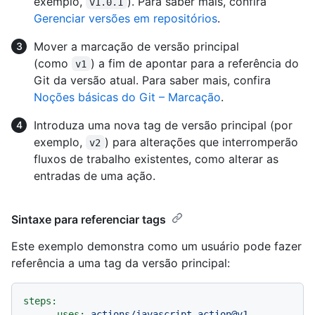
exemplo,
). Para saber mais, confira
v1.0.1
Gerenciar versões em repositórios
.
Mover a marcação de versão principal
(como
) a fim de apontar para a referência do
v1
Git da versão atual. Para saber mais, confira
Noções básicas do Git – Marcação
.
Introduza uma nova tag de versão principal (por
exemplo,
) para alterações que interromperão
v2
fluxos de trabalho existentes, como alterar as
entradas de uma ação.
Sintaxe para referenciar tags
Este exemplo demonstra como um usuário pode fazer
referência a uma tag da versão principal:
steps:
-
uses:
actions/javascript-action@v1