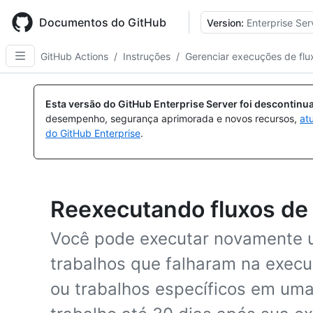
Skip
to
Documentos do GitHub
Version:
Enterprise Ser
main
content
GitHub Actions
/
Instruções
/
Gerenciar execuções de flu
Esta versão do GitHub Enterprise Server foi descontin
desempenho, segurança aprimorada e novos recursos,
at
do GitHub Enterprise
.
Reexecutando fluxos de 
Você pode executar novamente u
trabalhos que falharam na execu
ou trabalhos específicos em uma