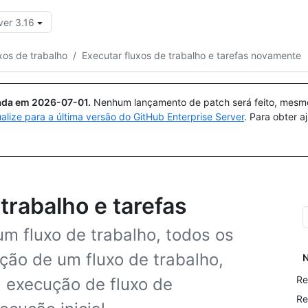
ver 3.16
Pesquisar ou perguntar
Copilot
xos de trabalho
/
Executar fluxos de trabalho e tarefas novamente
uada em
2026-07-01
.
Nenhum lançamento de patch será feito, mesmo 
ualize para a última versão do GitHub Enterprise Server
. Para obter 
trabalho e tarefas
m fluxo de trabalho, todos os
ção de um fluxo de trabalho,
N
Re
 execução de fluxo de
Re