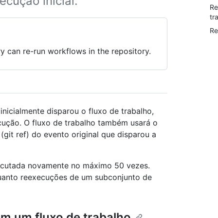
ecução inicial.
Re
tr
Re
y can re-run workflows in the repository.
inicialmente disparou o fluxo de trabalho,
ecução. O fluxo de trabalho também usará o
(git ref) do evento original que disparou a
ecutada novamente no máximo 50 vezes.
quanto reexecuções de um subconjunto de
em um fluxo de trabalho