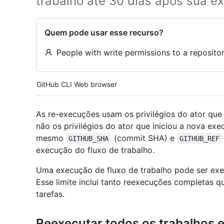
trabalho até 30 dias após sua ex
Quem pode usar esse recurso?
People with write permissions to a repositor
Tool navigation
GitHub CLI
Web browser
As re-execuções usam os privilégios do ator que 
não os privilégios do ator que iniciou a nova ex
mesmo
(commit SHA) e
GITHUB_SHA
GITHUB_REF
execução do fluxo de trabalho.
Uma execução de fluxo de trabalho pode ser ex
Esse limite inclui tanto reexecuções completas 
tarefas.
Reexecutar todos os trabalhos 