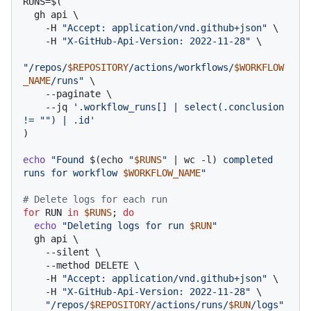
RUNS=$(

  gh api \

    -H 
"Accept: application/vnd.github+json"
 \

    -H 
"X-GitHub-Api-Version: 2022-11-28"
 \

"/repos/
$REPOSITORY
/actions/workflows/
$WORKFLOW
_NAME
/runs"
 \

    --paginate \

    --jq 
'.workflow_runs[] | select(.conclusion 
!= "") | .id'
)

echo
"Found 
$(echo 
"
$RUNS
"
 | wc -l)
 completed 
runs for workflow 
$WORKFLOW_NAME
"
# Delete logs for each run
for
 RUN 
in
$RUNS
; 
do
echo
"Deleting logs for run 
$RUN
"
  gh api \

    --silent \

    --method DELETE \

    -H 
"Accept: application/vnd.github+json"
 \

    -H 
"X-GitHub-Api-Version: 2022-11-28"
 \

"/repos/
$REPOSITORY
/actions/runs/
$RUN
/logs"