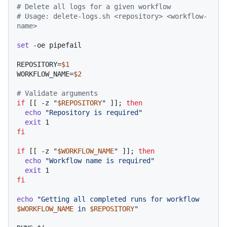
# Delete all logs for a given workflow
# Usage: delete-logs.sh <repository> <workflow-
name>
set
 -oe pipefail

REPOSITORY=
$1
WORKFLOW_NAME=
$2
# Validate arguments
if
 [[ -z 
"
$REPOSITORY
"
 ]]; 
then
echo
"Repository is required"
exit
fi
if
 [[ -z 
"
$WORKFLOW_NAME
"
 ]]; 
then
echo
"Workflow name is required"
exit
fi
echo
"Getting all completed runs for workflow 
$WORKFLOW_NAME
 in 
$REPOSITORY
"