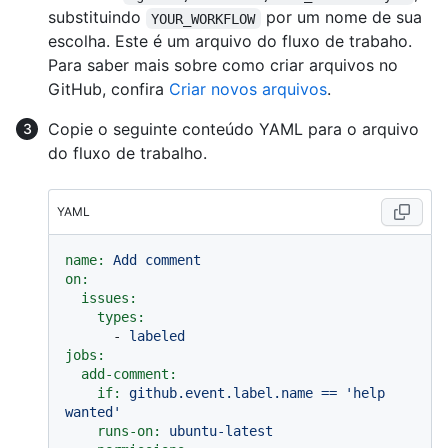
substituindo
por um nome de sua
YOUR_WORKFLOW
escolha. Este é um arquivo do fluxo de trabaho.
Para saber mais sobre como criar arquivos no
GitHub, confira
Criar novos arquivos
.
Copie o seguinte conteúdo YAML para o arquivo
do fluxo de trabalho.
YAML
name:
Add
comment
on:
issues:
types:
-
labeled
jobs:
add-comment:
if:
github.event.label.name
==
'help 
wanted'
runs-on:
ubuntu-latest