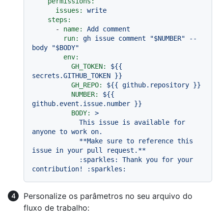
permissions:
issues:
write
steps:
-
name:
Add
comment
run:
gh
issue
comment
"$NUMBER"
--
body
"$BODY"
env:
GH_TOKEN:
${{
secrets.GITHUB_TOKEN
}}
GH_REPO:
${{
github.repository
}}
NUMBER:
${{
github.event.issue.number
}}
BODY:
>

            This issue is available for 
anyone to work on.

            **Make sure to reference this 
issue in your pull request.**

            :sparkles: Thank you for your 
Personalize os parâmetros no seu arquivo do
fluxo de trabalho: