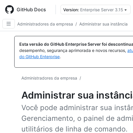
Skip
to
GitHub Docs
Version:
Enterprise Server 3.15
main
content
Administradores da empresa
/
Administrar sua instância
Esta versão do GitHub Enterprise Server foi descontin
desempenho, segurança aprimorada e novos recursos,
at
do GitHub Enterprise
.
Administradores da empresa
/
Administrar sua instânc
Você pode administrar sua instâ
Gerenciamento, o painel de admi
utilitários de linha de comando.