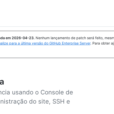
Pesquisar ou perguntar
Copilot
uada em
2026-04-23
.
Nenhum lançamento de patch será feito, mesmo
ualize para a última versão do GitHub Enterprise Server
. Para obter 
ia
ncia usando o Console de
nistração do site, SSH e