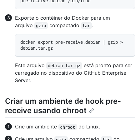
Exporte o contêiner do Docker para um
arquivo
compactado
.
gzip
tar
docker export pre-receive.debian | gzip > 
Este arquivo
está pronto para ser
debian.tar.gz
carregado no dispositivo do GitHub Enterprise
Server.
Criar um ambiente de hook pre-
receive usando chroot
Crie um ambiente
do Linux.
chroot
Crie um arquivo
compactado
do
gzip
tar