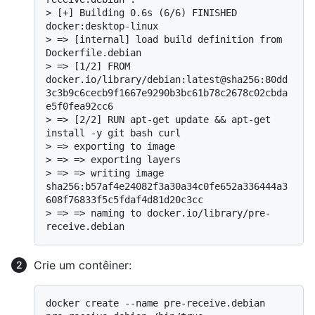
> 
[+] Building 0.6s (6/6) FINISHED                                                                   
docker:desktop-linux
> 
=> [internal] load build definition from 
Dockerfile.debian
> 
=> [1/2] FROM 
docker.io/library/debian:latest@sha256:80dd
3c3b9c6cecb9f1667e9290b3bc61b78c2678c02cbda
e5f0fea92cc6
> 
=> [2/2] RUN apt-get update && apt-get 
install -y git bash curl
> 
=> exporting to image
> 
=> => exporting layers
> 
=> => writing image 
sha256:b57af4e24082f3a30a34c0fe652a336444a3
608f76833f5c5fdaf4d81d20c3cc
> 
=> => naming to docker.io/library/pre-
receive.debian
Crie um contêiner:
docker create --name pre-receive.debian 