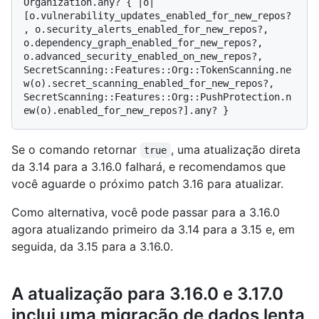
Organization.any? { |o| 
[o.vulnerability_updates_enabled_for_new_repos?
, o.security_alerts_enabled_for_new_repos?, 
o.dependency_graph_enabled_for_new_repos?, 
o.advanced_security_enabled_on_new_repos?, 
SecretScanning::Features::Org::TokenScanning.ne
w(o).secret_scanning_enabled_for_new_repos?, 
SecretScanning::Features::Org::PushProtection.n
Se o comando retornar
, uma atualização direta
true
da 3.14 para a 3.16.0 falhará, e recomendamos que
você aguarde o próximo patch 3.16 para atualizar.
Como alternativa, você pode passar para a 3.16.0
agora atualizando primeiro da 3.14 para a 3.15 e, em
seguida, da 3.15 para a 3.16.0.
A atualização para 3.16.0 e 3.17.0
inclui uma migração de dados lenta