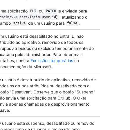
ma solicitação
ou
é enviada para
PUT
PATCH
, atualizando o
/scim/v2/Users/{scim_user_id}
campo
de um usuário para
.
active
false
m usuário está desabilitado no Entra ID, não
tribuído ao aplicativo, removido de todos os
rupos atribuídos ou excluído temporariamente do
ocatário pelo administrador. Para obter mais
etalhes, confira
Exclusões temporárias
na
ocumentação da Microsoft.
 usuário é desatribuído do aplicativo, removido de
odos os grupos atribuídos ou desativado com o
otão "Desativar". Observe que o botão "Suspend"
ão envia uma solicitação para GitHub. O Okta
nvia apenas chamadas de desprovisionamento
uave.
 usuário está suspenso, desabilitado ou removido
o repositório de usuários direcionado pelo