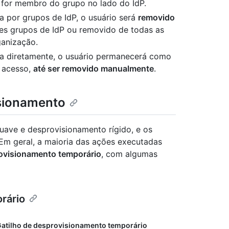
 for membro do grupo no lado do IdP.
a por grupos de IdP, o usuário será
removido
s grupos de IdP ou removido de todas as
ganização.
da diretamente, o usuário permanecerá como
 acesso,
até ser removido manualmente
.
sionamento
uave e desprovisionamento rígido, e os
Em geral, a maioria das ações executadas
ovisionamento temporário
, com algumas
rário
atilho de desprovisionamento temporário