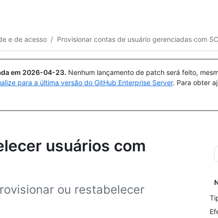
Pesquisar ou perguntar
Copilot
de e de acesso
/
Provisionar contas de usuário gerenciadas com S
uada em
2026-04-23
.
Nenhum lançamento de patch será feito, mesmo
ualize para a última versão do GitHub Enterprise Server
. Para obter 
elecer usuários com
N
ovisionar ou restabelecer
Ti
Ef