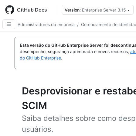
Skip
to
GitHub Docs
Version:
Enterprise Server 3.15
main
content
Administradores da empresa
/
Gerenciamento de identida
Esta versão do GitHub Enterprise Server foi descontin
desempenho, segurança aprimorada e novos recursos,
at
do GitHub Enterprise
.
Desprovisionar e restab
SCIM
Saiba detalhes sobre como despr
usuários.