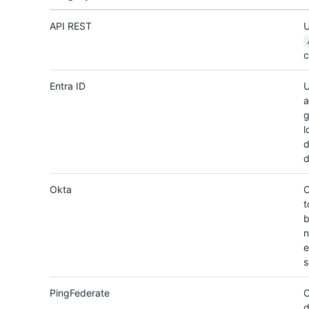
API REST
U
Entra ID
U
a
g
l
d
d
Okta
O
t
b
n
e
s
PingFederate
O
d