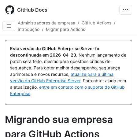
Skip
to
GitHub Docs
main
content
Administradores da empresa
/
GitHub Actions
/
Introdução
/
Migrar para Actions
Esta versão do GitHub Enterprise Server foi
descontinuada em
2026-04-23
.
Nenhum lançamento de
patch será feito, mesmo para questões críticas de
segurança. Para obter melhor desempenho, segurança
aprimorada e novos recursos,
atualize para a última
versão do GitHub Enterprise Server
. Para obter ajuda com
a atualização,
entre em contato com o suporte do GitHub
Enterprise
.
Migrando sua empresa
para GitHub Actions